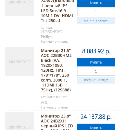
243V7QDAB/00/0
Купить
1 черный IPS
LED 5ms16:9
10M:1 DVI HDMI
Tilt 250cd
получить скидку
Артикул:
243V7QDAB/00/01
Philips
Наличие: уточнить
Монитор 21.5"
8 083.92 р.
AOC 22B30HM2
Black (VA,
Купить
1920x1080,
120Hz, 1ms,
178°/178°, 250
cd/m, 3000:1,
получить скидку
+HDMI 1.4)
75Hz), (129688)
Артикул: 22B30HM2
AOC
Наличие: уточнить
Монитор 23.8"
24 137.88 р.
AOC 24B2XH
черный IPS LED
Купить