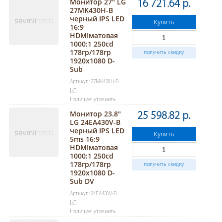
Монитор 27" LG
16 721.64 р.
27MK430H-B
черный IPS LED
Купить
16:9
HDMIматовая
1000:1 250cd
178гр/178гр
получить скидку
1920x1080 D-
Sub
Артикул: 27MK430H-B
LG
Наличие: уточнить
Монитор 23.8"
25 598.82 р.
LG 24EA430V-B
черный IPS LED
Купить
5ms 16:9
HDMIматовая
1000:1 250cd
178гр/178гр
получить скидку
1920x1080 D-
Sub DV
Артикул: 24EA430V-B
LG
Наличие: уточнить