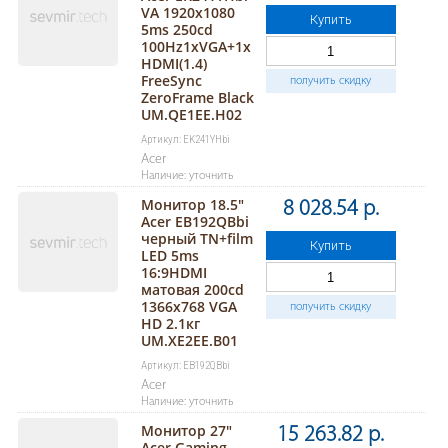
VA 1920x1080
Купить
5ms 250cd
100Hz1xVGA+1x
HDMI(1.4)
FreeSync
получить скидку
ZeroFrame Black
UM.QE1EE.H02
Артикул: EK241YHbi
Acer
Наличие: уточнить
Монитор 18.5"
8 028.54 р.
Acer EB192QBbi
черный TN+film
Купить
LED 5ms
16:9HDMI
матовая 200cd
1366x768 VGA
получить скидку
HD 2.1кг
UM.XE2EE.B01
Артикул: EB192QBbi
Acer
Наличие: уточнить
Монитор 27"
15 263.82 р.
Acer Gaming