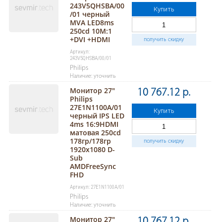
243V5QHSBA/00
Купить
/01 черный
MVA LED8ms
250cd 10M:1
+DVI +HDMI
получить скидку
Артикул:
243V5QHSBA/00/01
Philips
Наличие: уточнить
Монитор 27"
10 767.12 р.
Philips
27E1N1100A/01
Купить
черный IPS LED
4ms 16:9HDMI
матовая 250cd
178гр/178гр
получить скидку
1920x1080 D-
Sub
AMDFreeSync
FHD
Артикул: 27E1N1100A/01
Philips
Наличие: уточнить
Монитор 27"
10 767.12 р.