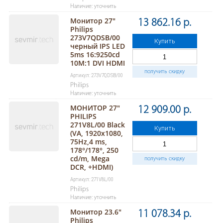
Наличие: уточнить
Монитор 27"
13 862.16 р.
Philips
273V7QDSB/00
Купить
черный IPS LED
5ms 16:9250cd
10M:1 DVI HDMI
получить скидку
Артикул: 273V7QDSB/00
Philips
Наличие: уточнить
МОНИТОР 27"
12 909.00 р.
PHILIPS
271V8L/00 Black
Купить
(VA, 1920x1080,
75Hz,4 ms,
178°/178°, 250
cd/m, Mega
получить скидку
DCR, +HDMI)
Артикул: 271V8L/00
Philips
Наличие: уточнить
Монитор 23.6"
11 078.34 р.
Philips