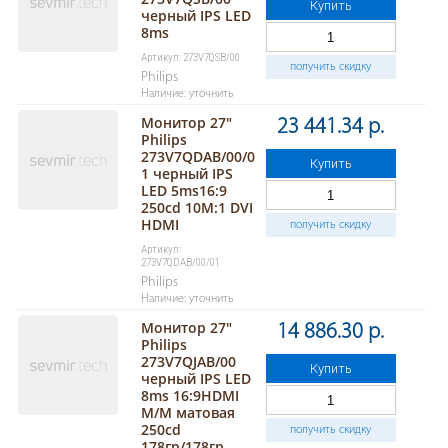
Купить
черный IPS LED
8ms
Артикул: 273V7QSB/00
получить скидку
Philips
Наличие: уточнить
Монитор 27"
23 441.34 р.
Philips
273V7QDAB/00/0
Купить
1 черный IPS
LED 5ms16:9
250cd 10M:1 DVI
HDMI
получить скидку
Артикул:
273V7QDAB/00/01
Philips
Наличие: уточнить
Монитор 27"
14 886.30 р.
Philips
273V7QJAB/00
Купить
черный IPS LED
8ms 16:9HDMI
M/M матовая
250cd
получить скидку
178гр/178гр