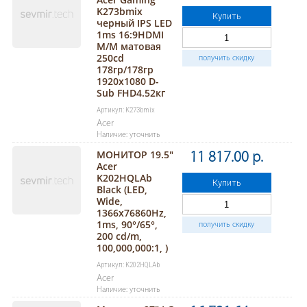
K273bmix
Купить
черный IPS LED
1ms 16:9HDMI
M/M матовая
250cd
получить скидку
178гр/178гр
1920x1080 D-
Sub FHD4.52кг
Артикул: K273bmix
Acer
Наличие: уточнить
МОНИТОР 19.5"
11 817.00 р.
Acer
K202HQLAb
Купить
Black (LED,
Wide,
1366х76860Hz,
1ms, 90°/65°,
получить скидку
200 cd/m,
100,000,000:1, )
Артикул: K202HQLAb
Acer
Наличие: уточнить