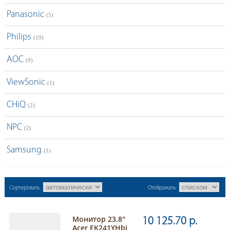
Panasonic
(5)
Philips
(19)
AOC
(9)
ViewSonic
(1)
CHiQ
(2)
NPC
(2)
Samsung
(1)
Сортировать:
Отображать:
Монитор 23.8''
10 125.70 р.
Acer EK241YHbi