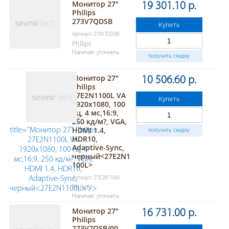
Монитор 27"
19 301.10 р.
Philips
273V7QDSB
Купить
Артикул: 273V7QDSB
Philips
Наличие: уточнить
получить скидку
Монитор 27"
10 506.60 р.
Philips
27E2N1100L VA
Купить
1920x1080, 100
Гц, 4 мс,16:9,
250 кд/м?, VGA,
"
HDMI 1.4,
title="Монитор 27" Philips
получить скидку
HDR10,
27E2N1100L VA
Adaptive-Sync,
1920x1080, 100 Гц, 4
черный<27E2N1
мс,16:9, 250 кд/м?, VGA,
100L>
HDMI 1.4, HDR10,
Артикул: 27E2N1100L
Adaptive-Sync,
Philips
черный<27E2N1100L>"/>
Наличие: уточнить
Монитор 27"
16 731.00 р.
Philips
273V7QSB/00