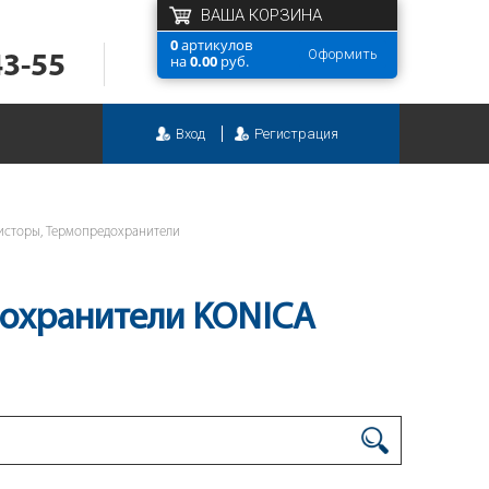
ВАША КОРЗИНА
0
артикулов
Оформить
43-55
на
0.00
руб.
Вход
Регистрация
мисторы, Термопредохранители
дохранители KONICA