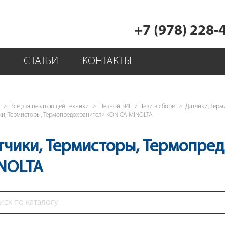
+7 (978) 228-
СТАТЬИ
КОНТАКТЫ
Все для печатающей техники
Печной ЗИП и Печи в сборе
Датчики, Тер
ки, Термисторы, Термопредохранители KONICA MINOLTA
тчики, Термисторы, Термопре
NOLTA