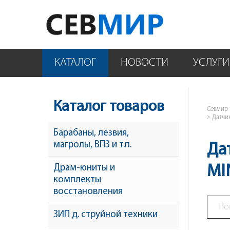
КАТАЛОГ
НОВОСТИ
УСЛУГИ
Каталог товаров
Севмир
Датчи
Барабаны, лезвия,
магролы, ВПЗ и т.п.
Да
MI
Драм-юниты и
комплекты
восстановления
ЗИП д. струйной техники