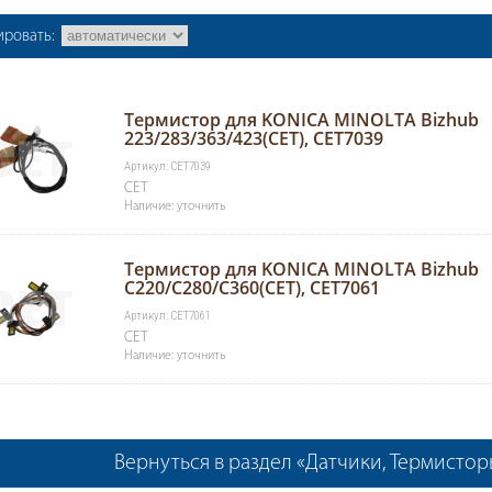
ировать:
Термистор для KONICA MINOLTA Bizhub
223/283/363/423(CET), CET7039
Артикул: CET7039
CET
Наличие: уточнить
Термистор для KONICA MINOLTA Bizhub
C220/C280/C360(CET), CET7061
Артикул: CET7061
CET
Наличие: уточнить
Вернуться в раздел «Датчики, Термисто