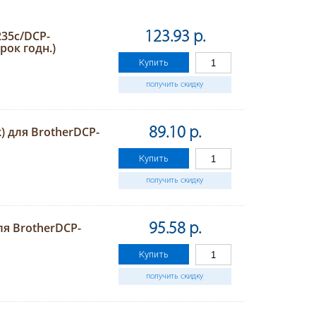
235c/DCP-
123.93 р.
рок годн.)
Купить
получить скидку
) для BrotherDCP-
89.10 р.
Купить
получить скидку
ля BrotherDCP-
95.58 р.
Купить
получить скидку