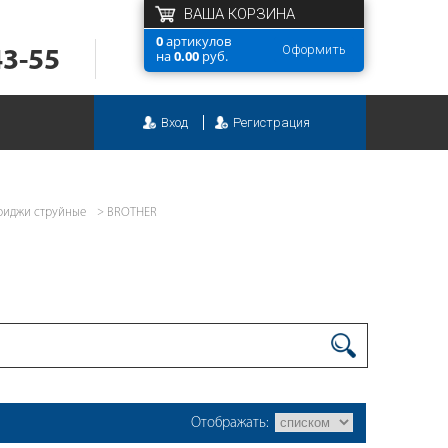
ВАША КОРЗИНА
0
артикулов
Оформить
43-55
на
0.00
руб.
Вход
Регистрация
риджи струйные
BROTHER
Отображать: