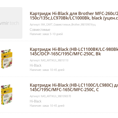
Картридж Hi-Black для Brother MFC-260c/
150c/135c,LC970Bk/LC1000Bk, black (уцен.с
Артикул: INK_CART_Совместимые_Brother_980109016уц
Совместимые
Наличие: заказ 5-10 дней
Картридж Hi-Black (HB-LC1100BK/LC-980Bk
145C/DCP-165С/195C/MFC-250C, Bk
Артикул: NAS_ARTIKUL_98010110
Hi-Black
Наличие: заказ 10-45 дней
Картридж Hi-Black (HB-LC1100C/LC980C) д
145C/195C/MFC-165C/MFC-250C, C
Артикул: NAS_ARTIKUL_9801090070
Hi-Black
Наличие: заказ 10-45 дней