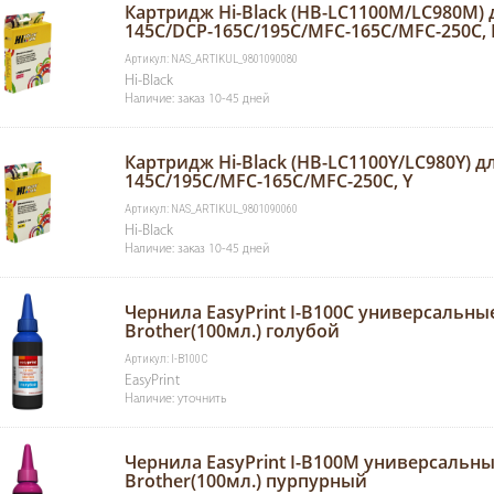
Картридж Hi-Black (HB-LC1100M/LC980M) 
145C/DCP-165С/195C/MFC-165C/MFC-250C,
Артикул: NAS_ARTIKUL_9801090080
Hi-Black
Наличие: заказ 10-45 дней
Картридж Hi-Black (HB-LC1100Y/LC980Y) д
145C/195C/MFC-165C/MFC-250C, Y
Артикул: NAS_ARTIKUL_9801090060
Hi-Black
Наличие: заказ 10-45 дней
Чернила EasyPrint I-B100C универсальны
Brother(100мл.) голубой
Артикул: I-B100C
EasyPrint
Наличие: уточнить
Чернила EasyPrint I-B100M универсальны
Brother(100мл.) пурпурный