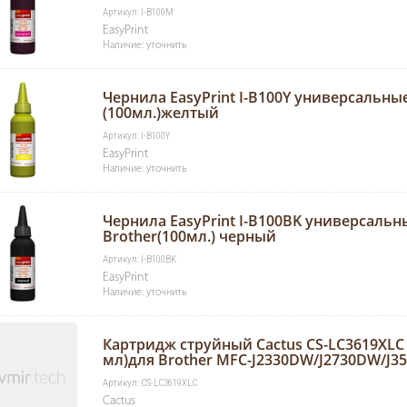
Артикул: I-B100M
EasyPrint
Наличие: уточнить
Чернила EasyPrint I-B100Y универсальные
(100мл.)желтый
Артикул: I-B100Y
EasyPrint
Наличие: уточнить
Чернила EasyPrint I-B100BK универсальн
Brother(100мл.) черный
Артикул: I-B100BK
EasyPrint
Наличие: уточнить
Картридж струйный Cactus CS-LC3619XLC 
мл)для Brother MFC-J2330DW/J2730DW/J
Артикул: CS-LC3619XLC
Cactus