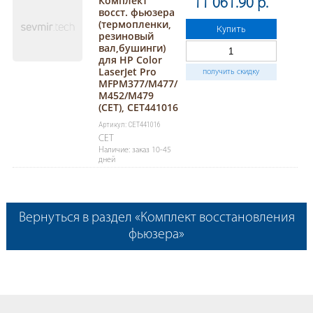
Комплект
11 061.90 р.
восст. фьюзера
(термопленки,
Купить
резиновый
вал,бушинги)
для HP Color
LaserJet Pro
получить скидку
MFPM377/M477/
M452/M479
(CET), CET441016
Артикул: CET441016
CET
Наличие: заказ 10-45
дней
Вернуться в раздел «Комплект восстановления
фьюзера»