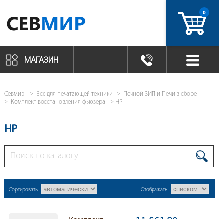
0
артикул
МАГАЗИН
Севмир
Все для печатающей техники
Печной ЗИП и Печи в сборе
Комплект восстановления фьюзера
HP
HP
Сортировать:
Отображать: