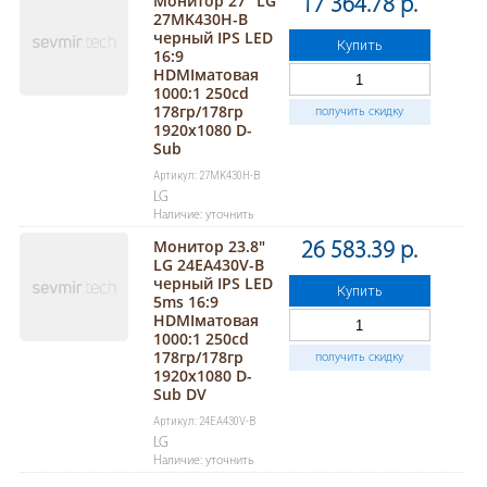
Монитор 27" LG
17 364.78 р.
27MK430H-B
черный IPS LED
Купить
16:9
HDMIматовая
1000:1 250cd
178гр/178гр
получить скидку
1920x1080 D-
Sub
Артикул: 27MK430H-B
LG
Наличие: уточнить
Монитор 23.8"
26 583.39 р.
LG 24EA430V-B
черный IPS LED
Купить
5ms 16:9
HDMIматовая
1000:1 250cd
178гр/178гр
получить скидку
1920x1080 D-
Sub DV
Артикул: 24EA430V-B
LG
Наличие: уточнить