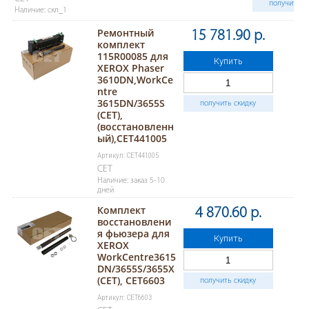
получить с
Наличие: скл_1
Ремонтный
15 781.90 р.
комплект
115R00085 для
Купить
XEROX Phaser
3610DN,WorkCe
ntre
3615DN/3655S
получить скидку
(CET),
(восстановленн
ый),CET441005
Артикул: CET441005
CET
Наличие: заказ 5-10
дней
Комплект
4 870.60 р.
восстановлени
я фьюзера для
Купить
XEROX
WorkCentre3615
DN/3655S/3655X
(CET), CET6603
получить скидку
Артикул: CET6603