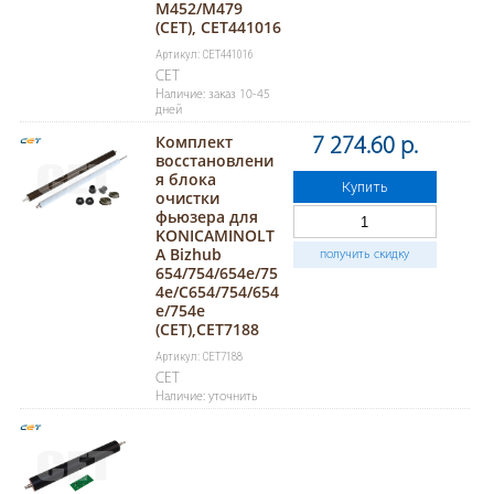
M452/M479
(CET), CET441016
Артикул: CET441016
CET
Наличие: заказ 10-45
дней
Комплект
7 274.60 р.
восстановлени
я блока
Купить
очистки
фьюзера для
KONICAMINOLT
A Bizhub
получить скидку
654/754/654e/75
4e/C654/754/654
e/754e
(CET),CET7188
Артикул: CET7188
CET
Наличие: уточнить