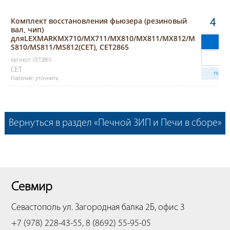
Комплект восстановления фьюзера (резиновый
4 82
вал, чип)
дляLEXMARKMX710/MX711/MX810/MX811/MX812/M
К
S810/MS811/MS812(CET), CET2865
Артикул: CET2865
CET
получ
Наличие: уточнить
Вернуться в раздел «Печной ЗИП и Печи в сборе»
Севмир
Севастополь
ул. Загородная балка 2Б, офис 3
+7 (978) 228-43-55, 8 (8692) 55-95-05