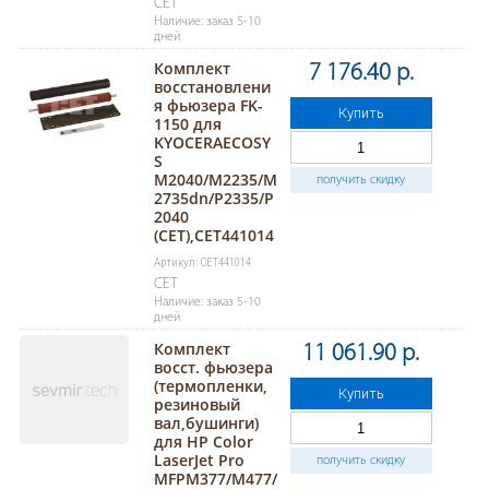
CET
Наличие: заказ 5-10
дней
Комплект
7 176.40 р.
восстановлени
я фьюзера FK-
Купить
1150 для
KYOCERAECOSY
S
M2040/M2235/M
получить скидку
2735dn/P2335/P
2040
(CET),CET441014
Артикул: CET441014
CET
Наличие: заказ 5-10
дней
Комплект
11 061.90 р.
восст. фьюзера
(термопленки,
Купить
резиновый
вал,бушинги)
для HP Color
LaserJet Pro
получить скидку
MFPM377/M477/