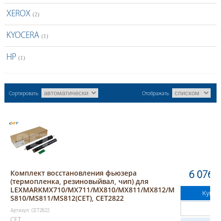
XEROX
(2)
KYOCERA
(1)
HP
(1)
Сортировать:
Отображать:
Комплект восстановления фьюзера
6 076.2
(термопленка, резиновыйвал, чип) для
LEXMARKMX710/MX711/MX810/MX811/MX812/M
Купит
S810/MS811/MS812(CET), CET2822
Артикул: CET2822
CET