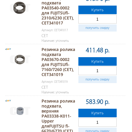
подхвата
PA03540-0002
Купить
для FUJITSUfi-
2310/6230 (CET),
CET341017
получить скидку
Артикул: CET341017
CET
Наличие: уточнить
Резинка ролика
411.48 р.
подхвата
PA03670-0002
Купить
для FUJITSUfi-
7160/7260 (CET),
CET341019
получить скидку
Артикул: CET341019
CET
Наличие: уточнить
Резинка ролика
583.90 р.
подхвата,
верхняя
Купить
PA03338-K011-
Upper
дляFUJITSU fi-
6670/6770 (CET),
получить скидку