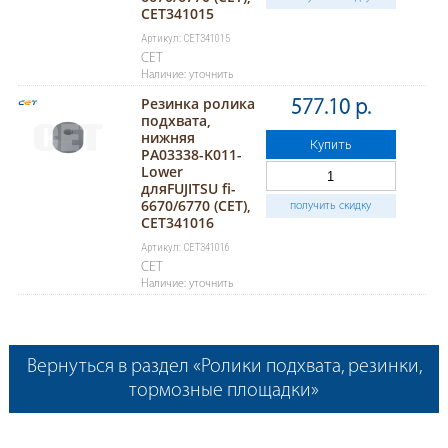
CET341015
Артикул: CET341015
CET
Наличие: уточнить
Резинка ролика
577.10 р.
подхвата,
нижняя
Купить
PA03338-K011-
Lower
дляFUJITSU fi-
6670/6770 (CET),
получить скидку
CET341016
Артикул: CET341016
CET
Наличие: уточнить
Вернуться в раздел «Ролики подхвата, резинки,
тормозные площадки»