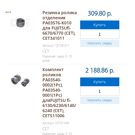
Резинка ролика
309.80 р.
отделения
PA03576-K010
Купить
для FUJITSUfi-
6670/6770 (CET),
CET341011
получить скидку
Артикул: CET341011
CET
Наличие: заказ 5-10
дней
Комплект
2 188.86 р.
роликов
PA03540-
Купить
0002(1Pc),
PA03540-
0001(1Pc)
дляFUJITSU fi-
получить скидку
6130/6230/6140/
6240 (CET),
CET511006
Артикул: CET511006
CET
Наличие: заказ 5-10