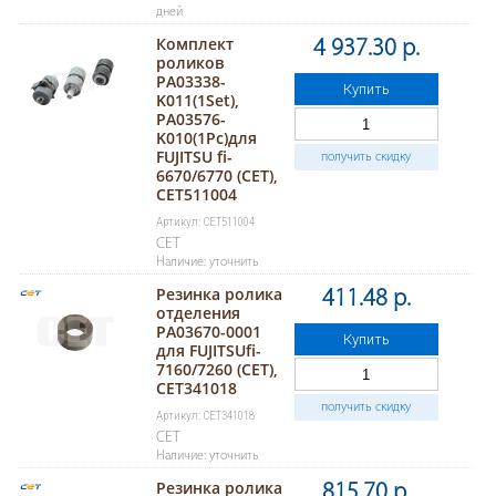
дней
Комплект
4 937.30 р.
роликов
PA03338-
Купить
K011(1Set),
PA03576-
K010(1Pc)для
FUJITSU fi-
получить скидку
6670/6770 (CET),
CET511004
Артикул: CET511004
CET
Наличие: уточнить
Резинка ролика
411.48 р.
отделения
PA03670-0001
Купить
для FUJITSUfi-
7160/7260 (CET),
CET341018
получить скидку
Артикул: CET341018
CET
Наличие: уточнить
Резинка ролика
815.70 р.