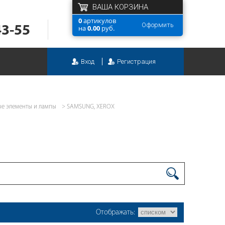
ВАША КОРЗИНА
0
артикулов
Оформить
43-55
на
0.00
руб.
Вход
Регистрация
ые элементы и лампы
SAMSUNG, XEROX
Отображать: