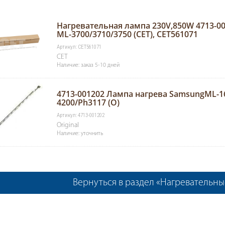
Нагревательная лампа 230V,850W 4713-
ML-3700/3710/3750 (CET), CET561071
Артикул: CET561071
CET
Наличие: заказ 5-10 дней
4713-001202 Лампа нагрева SamsungML-16
4200/Ph3117 (О)
Артикул: 4713-001202
Original
Наличие: уточнить
Вернуться в раздел «Нагревательн