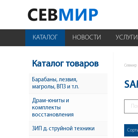
КАТАЛОГ
НОВОСТИ
УСЛУГИ
Каталог товаров
Севмир
Барабаны, лезвия,
SA
магролы, ВПЗ и т.п.
Драм-юниты и
комплекты
восстановления
ЗИП д. струйной техники
Сорт