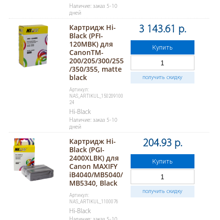
Наличие: заказ 5-10
дней
Картридж Hi-
3 143.61 р.
Black (PFI-
120MBK) для
Купить
CanonTM-
200/205/300/255
/350/355, matte
black
получить скидку
Артикул:
NAS_ARTIKUL_150209100
24
Hi-Black
Наличие: заказ 5-10
дней
Картридж Hi-
204.93 р.
Black (PGI-
2400XLBK) для
Купить
Canon MAXIFY
iB4040/МВ5040/
МВ5340, Black
получить скидку
Артикул:
NAS_ARTIKUL_1100076
Hi-Black
Наличие: заказ 5-10