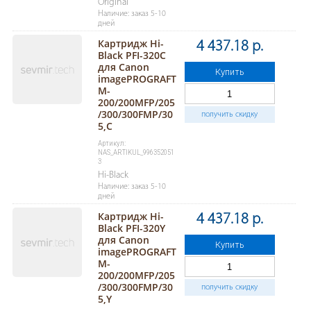
Original
Наличие: заказ 5-10
дней
Картридж Hi-
4 437.18 р.
Black PFI-320C
для Canon
Купить
imagePROGRAFT
M-
200/200MFP/205
/300/300FMP/30
получить скидку
5,С
Артикул:
NAS_ARTIKUL_996352051
3
Hi-Black
Наличие: заказ 5-10
дней
Картридж Hi-
4 437.18 р.
Black PFI-320Y
для Canon
Купить
imagePROGRAFT
M-
200/200MFP/205
/300/300FMP/30
получить скидку
5,Y