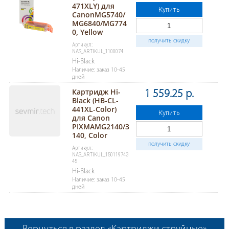
471XLY) для
Купить
CanonMG5740/
MG6840/MG774
0, Yellow
получить скидку
Артикул:
NAS_ARTIKUL_1100074
Hi-Black
Наличие: заказ 10-45
дней
Картридж Hi-
1 559.25 р.
Black (HB-CL-
441XL-Color)
Купить
для Canon
PIXMAMG2140/3
140, Color
получить скидку
Артикул:
NAS_ARTIKUL_150119743
45
Hi-Black
Наличие: заказ 10-45
дней