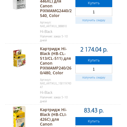
446XL) для
Купить
Canon
PIXMAMG2440/2
540, Color
получить скидку
Артикул:
NAS_ARTIKUL_888810
Hi-Black
Наличие: заказ 5-10
дней
Картридж Hi-
2 174.04 р.
Black (HB-CL-
513/CL-511) для
Купить
Canon
PIXMAMP240/26
0/480, Color
получить скидку
Артикул:
NAS_ARTIKUL_150119743
47
Hi-Black
Наличие: заказ 5-10
дней
Картридж Hi-
83.43 р.
Black (HB-CLI-
426C) для
Купить
Canon