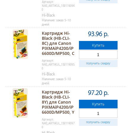
Артикул:
NAS_ARTIKUL_150119094
0
Hi-Black
Наличие: заказ 5-10
дней
Картридж Hi-
93.96 р.
Black (HB-CLI-
8C) для Canon
Купить
PIXMAiP4200/iP
6600D/MP500, C
Артикул:
получить скидку
NAS_ARTIKUL_150119095
0
Hi-Black
Наличие: заказ 5-10
дней
Картридж Hi-
97.20 р.
Black (HB-CLI-
8Y) для Canon
Купить
PIXMAiP4200/iP
6600D/MP500, Y
Артикул:
получить скидку
NAS_ARTIKUL_150119097
0