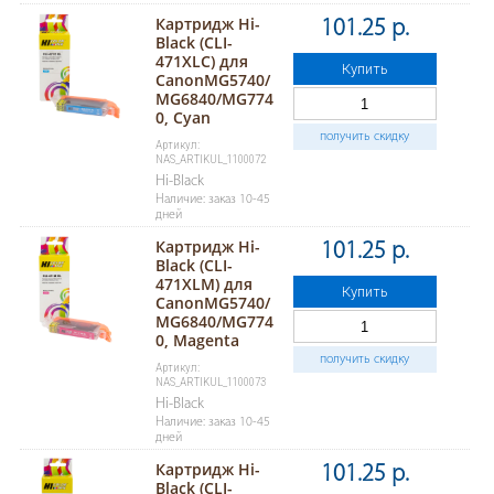
Картридж Hi-
101.25 р.
Black (CLI-
471XLC) для
Купить
CanonMG5740/
MG6840/MG774
0, Cyan
получить скидку
Артикул:
NAS_ARTIKUL_1100072
Hi-Black
Наличие: заказ 10-45
дней
Картридж Hi-
101.25 р.
Black (CLI-
471XLM) для
Купить
CanonMG5740/
MG6840/MG774
0, Magenta
получить скидку
Артикул:
NAS_ARTIKUL_1100073
Hi-Black
Наличие: заказ 10-45
дней
Картридж Hi-
101.25 р.
Black (CLI-