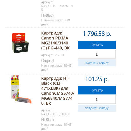
Артикул:
NAS_ARTIKUL_996352051
5
Hi-Black
Наличие: заказ 5-10
дней
Картридж
1 796.58 р.
Canon PIXMA
MG2140/3140
Купить
(O) PG-440, BK
Артикул: 5219B001
Original
получить скидку
Наличие: заказ 10-45
дней
Картридж Hi-
101.25 р.
Black (CLI-
471XLBK) для
Купить
CanonCMG5740/
MG6840/MG774
0, Bk
получить скидку
Артикул:
NAS_ARTIKUL_1100071
Hi-Black
Наличие: заказ 10-45
дней