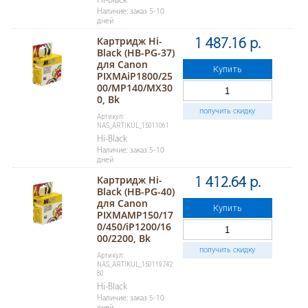
Hi-Black
Наличие: заказ 5-10
дней
Картридж Hi-
1 487.16 р.
Black (HB-PG-37)
для Canon
Купить
PIXMAiP1800/25
00/MP140/MX30
0, Bk
получить скидку
Артикул:
NAS_ARTIKUL_15011061
Hi-Black
Наличие: заказ 5-10
дней
Картридж Hi-
1 412.64 р.
Black (HB-PG-40)
для Canon
Купить
PIXMAMP150/17
0/450/iP1200/16
00/2200, Bk
получить скидку
Артикул:
NAS_ARTIKUL_150119742
80
Hi-Black
Наличие: заказ 5-10