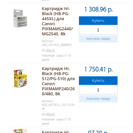
дней
Картридж Hi-
1 308.96 р.
Black (HB-PG-
445XL) для
Купить
Canon
PIXMAMG2440/
MG2540, Bk
получить скидку
Артикул:
NAS_ARTIKUL_8888082
Hi-Black
Наличие: заказ 5-10
дней
Картридж Hi-
1 750.41 р.
Black (HB-PG-
512/PG-510) для
Купить
Canon
PIXMAMP240/26
0/480, Bk
получить скидку
Артикул:
NAS_ARTIKUL_150119743
46
Hi-Black
Наличие: заказ 5-10
дней
Картридж Hi-