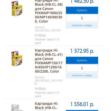
Картридж Hi-
1 482.30 р.
Black (HB-CL-38)
для Canon
Купить
PIXMAiP1800/25
00/MP140/MX30
0, Color
получить скидку
Артикул:
NAS_ARTIKUL_15011051
Hi-Black
Наличие: заказ 5-10
дней
Картридж Hi-
1 372.95 р.
Black (HB-CL-41)
для Canon
Купить
PIXMAMP150/17
0/450/iP1200/16
00/2200, Color
получить скидку
Артикул:
NAS_ARTIKUL_150119742
81
Hi-Black
Наличие: заказ 5-10
дней
Картридж Hi-
1 556.01 р.
Black (HB-CL-