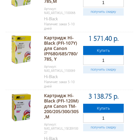
785,M
Артикул:
получить скидку
NAS_ARTIKUL_1100068
Hi-Black
Наличие: заказ 5-10
дней
Картридж Hi-
1 571.40 р.
Black (PFI-107Y)
для Canon
Купить
iPF680/685/780/
785, Y
Артикул:
получить скидку
NAS_ARTIKUL_1100069
Hi-Black
Наличие: заказ 5-10
дней
Картридж Hi-
3 138.75 р.
Black (PFI-120M)
для Canon TM-
Купить
200/205/300/305
,M
Артикул:
получить скидку
NAS_ARTIKUL_150209100
27
Hi-Black