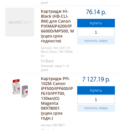
дней
Картридж Hi-
76.14 р.
Black (HB-CLI-
8M) для Canon
Купить
PIXMAiP4200/iP
6600D/MP500, M
(уцен.срок
годности)
получить скидку
Артикул: INK_CART_Hi-
Black_Canon_1501190960
уц
Hi-Black
Наличие: заказ 5-10
дней
Картридж PFI-
7 127.19 р.
102M Canon
iPF500/iPF600/iP
Купить
F610/iPF700,
130мл(O)
Magenta
0897B001
получить скидку
(уцен.срок
годн.)
Артикул: 0897B001