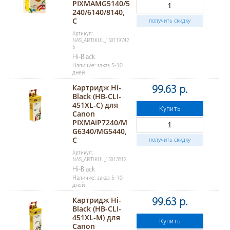
PIXMAMG5140/5
240/6140/8140,
C
получить скидку
Артикул:
NAS_ARTIKUL_150119742
5
Hi-Black
Наличие: заказ 5-10
дней
Картридж Hi-
99.63 р.
Black (HB-CLI-
451XL-C) для
Купить
Canon
PIXMAiP7240/M
G6340/MG5440,
C
получить скидку
Артикул:
NAS_ARTIKUL_15013812
Hi-Black
Наличие: заказ 5-10
дней
Картридж Hi-
99.63 р.
Black (HB-CLI-
451XL-M) для
Купить
Canon