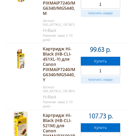
PIXMAiP7240/M
G6340/MG5440,
M
получить скидку
Артикул:
NAS_ARTIKUL_15013813
Hi-Black
Наличие: заказ 5-10
дней
Картридж Hi-
99.63 р.
Black (HB-CLI-
451XL-Y) для
Купить
Canon
PIXMAiP7240/M
G6340/MG5440,
Y
получить скидку
Артикул:
NAS_ARTIKUL_15013814
Hi-Black
Наличие: заказ 5-10
дней
Картридж Hi-
107.73 р.
Black (HB-CLI-
521M) для
Купить
Canon
PIXMAiP3600/iP