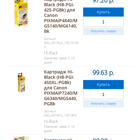
97.20 р.
Black (HB-PGI-
425-PGBk) для
Купить
Canon
PIXMAiP4840/M
G5140/MG6140,
Bk
получить скидку
Артикул:
NAS_ARTIKUL_150119742
3
Hi-Black
Наличие: заказ 5-10
дней
Картридж Hi-
99.63 р.
Black (HB-PGI-
450XL-PGBk)
Купить
для Canon
PIXMAiP7240/M
G6340/MG5440,
PGBk
получить скидку
Артикул:
NAS_ARTIKUL_15013810
Hi-Black
Наличие: заказ 5-10
дней