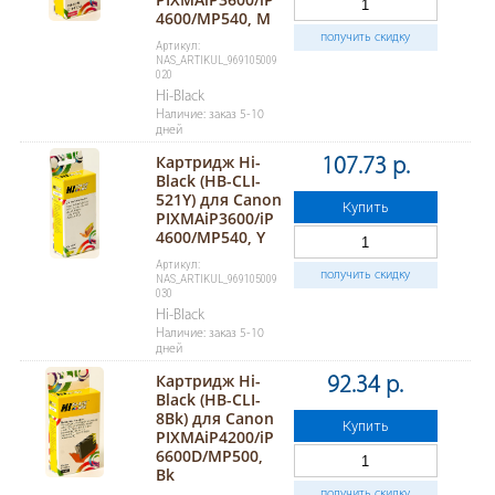
4600/MP540, M
получить скидку
Артикул:
NAS_ARTIKUL_969105009
020
Hi-Black
Наличие: заказ 5-10
дней
Картридж Hi-
107.73 р.
Black (HB-CLI-
521Y) для Canon
Купить
PIXMAiP3600/iP
4600/MP540, Y
Артикул:
получить скидку
NAS_ARTIKUL_969105009
030
Hi-Black
Наличие: заказ 5-10
дней
Картридж Hi-
92.34 р.
Black (HB-CLI-
8Bk) для Canon
Купить
PIXMAiP4200/iP
6600D/MP500,
Bk
получить скидку