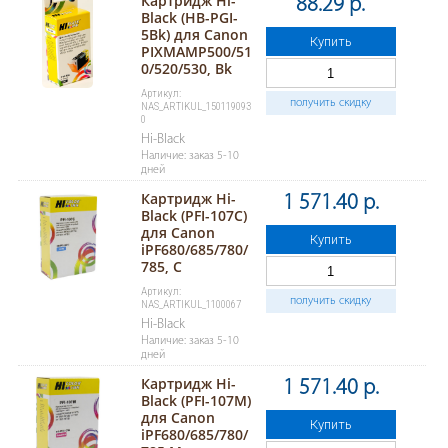
Картридж Hi-
88.29 р.
Black (HB-PGI-
5Bk) для Canon
Купить
PIXMAMP500/51
0/520/530, Bk
Артикул:
получить скидку
NAS_ARTIKUL_150119093
0
Hi-Black
Наличие: заказ 5-10
дней
Картридж Hi-
1 571.40 р.
Black (PFI-107C)
для Canon
Купить
iPF680/685/780/
785, C
Артикул:
получить скидку
NAS_ARTIKUL_1100067
Hi-Black
Наличие: заказ 5-10
дней
Картридж Hi-
1 571.40 р.
Black (PFI-107M)
для Canon
Купить
iPF680/685/780/