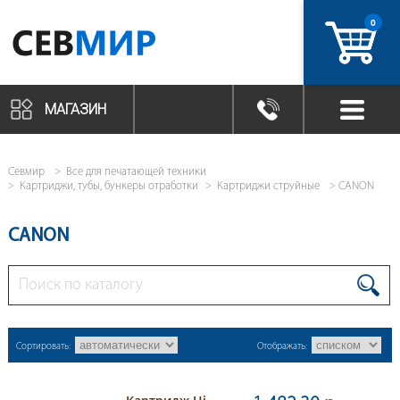
0
артикул
МАГАЗИН
Севмир
Все для печатающей техники
Картриджи, тубы, бункеры отработки
Картриджи струйные
CANON
CANON
Сортировать:
Отображать: