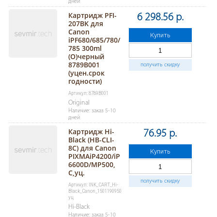
дней
Картридж PFI-
6 298.56 р.
207BK для
Canon
Купить
iPF680/685/780/
785 300ml
(О)черный
8789B001
получить скидку
(уцен.срок
годности)
Артикул: 8789B001
Original
Наличие: заказ 5-10
дней
Картридж Hi-
76.95 р.
Black (HB-CLI-
8C) для Canon
Купить
PIXMAiP4200/iP
6600D/MP500,
C,уц.
получить скидку
Артикул: INK_CART_Hi-
Black_Canon_1501190950
уц
Hi-Black
Наличие: заказ 5-10