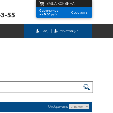
ВАША КОРЗИНА
0
артикулов
Оформить
43-55
на
0.00
руб.
Вход
Регистрация
Отображать: