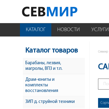
КАТАЛОГ
НОВОСТИ
УСЛУГИ
Каталог товаров
Севмир
Барабаны, лезвия,
CA
магролы, ВПЗ и т.п.
Драм-юниты и
комплекты
восстановления
ЗИП д. струйной техники
Сорт