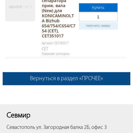
сепаратора
приж. вала
Купить
(New) для
KONICAMINOLT
A Bizhub
654/754/C654/C7
получить скидку
54 (CET),
CET351017
Артикул: CET351017
CET
Наличие: уточнить
Вернуться в раздел «ПРОЧЕЕ»
Севмир
Севастополь
ул. Загородная балка 2Б, офис 3