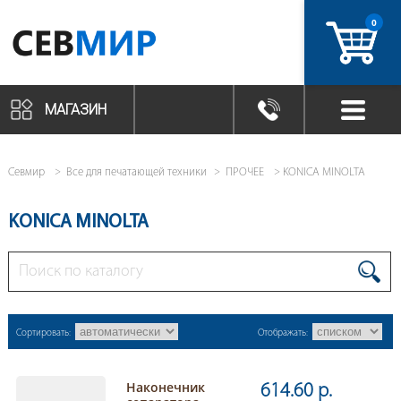
0
артикул
МАГАЗИН
Севмир
Все для печатающей техники
ПРОЧЕЕ
KONICA MINOLTA
KONICA MINOLTA
Сортировать:
Отображать:
Наконечник
614.60 р.