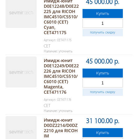
Имидж-юнит
45 000.00 р.
D0E12248/D0E22
225 для RICOH
Купить
IMC4510/C5510/
C6010 (CET)
Cyan,
CET471175
получить скидку
Артикул: CET471175
CET
Наличие: уточнить
Имидж-юнит
45 000.00 р.
D0E12249/D0E22
226 для RICOH
Купить
IMC4510/C5510/
C6010 (CET)
Magenta,
CET471176
получить скидку
Артикул: CET471176
CET
Наличие: уточнить
Имидж-юнит
31 100.00 р.
D0DZ2214/D0DZ
2210 для RICOH
Купить
IM