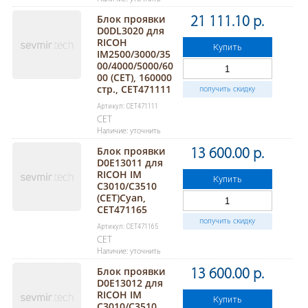
Блок проявки
21 111.10 р.
D0DL3020 для
RICOH
Купить
IM2500/3000/35
00/4000/5000/60
00 (CET), 160000
стр., CET471111
получить скидку
Артикул: CET471111
CET
Наличие: уточнить
Блок проявки
13 600.00 р.
D0E13011 для
RICOH IM
Купить
C3010/C3510
(CET)Cyan,
CET471165
получить скидку
Артикул: CET471165
CET
Наличие: уточнить
Блок проявки
13 600.00 р.
D0E13012 для
RICOH IM
Купить
C3010/C3510