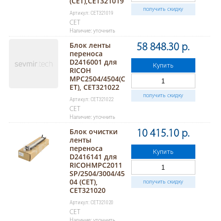
(CET),CET321019
получить скидку
Артикул: CET321019
CET
Наличие: уточнить
Блок ленты
58 848.30 р.
переноса
D2416001 для
Купить
RICOH
MPC2504/4504(C
ET), CET321022
получить скидку
Артикул: CET321022
CET
Наличие: уточнить
Блок очистки
10 415.10 р.
ленты
переноса
Купить
D2416141 для
RICOHMPC2011
SP/2504/3004/45
04 (CET),
получить скидку
CET321020
Артикул: CET321020
CET
Наличие: уточнить