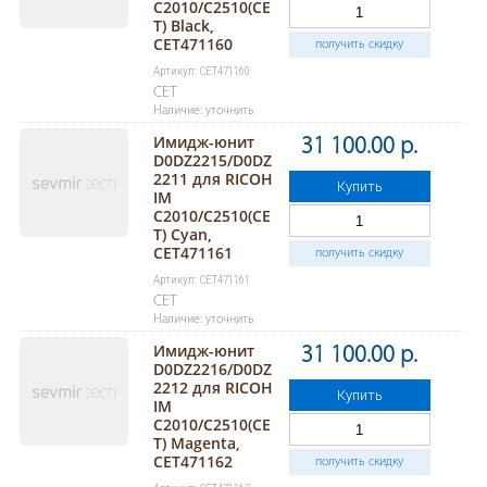
C2010/C2510(CE
T) Black,
CET471160
получить скидку
Артикул: CET471160
CET
Наличие: уточнить
Имидж-юнит
31 100.00 р.
D0DZ2215/D0DZ
2211 для RICOH
Купить
IM
C2010/C2510(CE
T) Cyan,
CET471161
получить скидку
Артикул: CET471161
CET
Наличие: уточнить
Имидж-юнит
31 100.00 р.
D0DZ2216/D0DZ
2212 для RICOH
Купить
IM
C2010/C2510(CE
T) Magenta,
CET471162
получить скидку