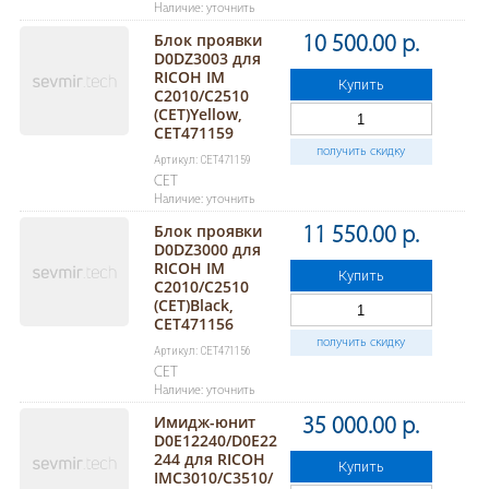
Наличие: уточнить
Блок проявки
10 500.00 р.
D0DZ3003 для
RICOH IM
Купить
C2010/C2510
(CET)Yellow,
CET471159
получить скидку
Артикул: CET471159
CET
Наличие: уточнить
Блок проявки
11 550.00 р.
D0DZ3000 для
RICOH IM
Купить
C2010/C2510
(CET)Black,
CET471156
получить скидку
Артикул: CET471156
CET
Наличие: уточнить
Имидж-юнит
35 000.00 р.
D0E12240/D0E22
244 для RICOH
Купить
IMC3010/C3510/