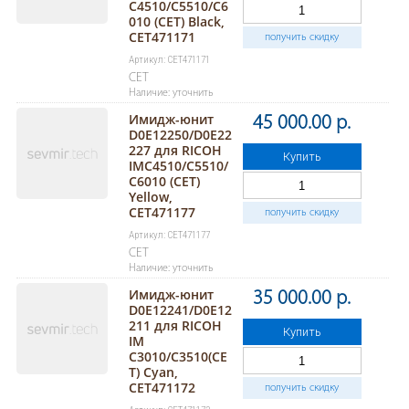
C4510/C5510/C6
010 (CET) Black,
CET471171
получить скидку
Артикул: CET471171
CET
Наличие: уточнить
Имидж-юнит
45 000.00 р.
D0E12250/D0E22
227 для RICOH
Купить
IMC4510/C5510/
C6010 (CET)
Yellow,
CET471177
получить скидку
Артикул: CET471177
CET
Наличие: уточнить
Имидж-юнит
35 000.00 р.
D0E12241/D0E12
211 для RICOH
Купить
IM
C3010/C3510(CE
T) Cyan,
CET471172
получить скидку