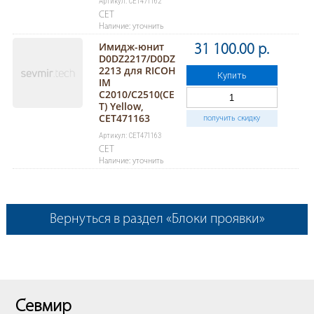
Артикул: CET471162
CET
Наличие: уточнить
Имидж-юнит
31 100.00 р.
D0DZ2217/D0DZ
2213 для RICOH
Купить
IM
C2010/C2510(CE
T) Yellow,
CET471163
получить скидку
Артикул: CET471163
CET
Наличие: уточнить
Вернуться в раздел «Блоки проявки»
Севмир