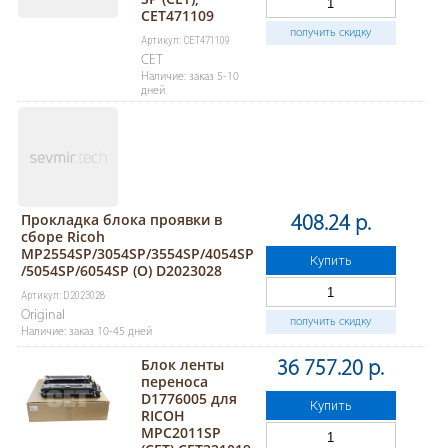
CET471109
получить скидку
Артикул: CET471109
CET
Наличие: заказ 5-10
дней
Прокладка блока проявки в
408.24 р.
сборе Ricoh
MP2554SP/3054SP/3554SP/4054SP
Купить
/5054SP/6054SP (O) D2023028
Артикул: D2023028
Original
получить скидку
Наличие: заказ 10-45 дней
Блок ленты
36 757.20 р.
переноса
D1776005 для
Купить
RICOH
MPC2011SP