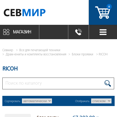
0
артикул
МАГАЗИН
Севмир
Все для печатающей техники
Драм-юниты и комплекты восстановления
Блоки проявки
RICOH
RICOH
Сортировать:
Отображать: