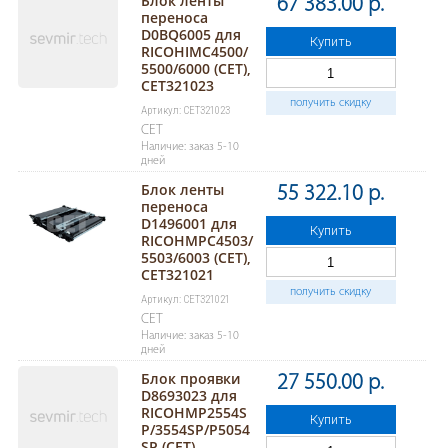
Блок ленты
67 383.00 р.
переноса
D0BQ6005 для
Купить
RICOHIMC4500/
5500/6000 (CET),
CET321023
получить скидку
Артикул: CET321023
CET
Наличие: заказ 5-10
дней
Блок ленты
55 322.10 р.
переноса
D1496001 для
Купить
RICOHMPC4503/
5503/6003 (CET),
CET321021
получить скидку
Артикул: CET321021
CET
Наличие: заказ 5-10
дней
Блок проявки
27 550.00 р.
D8693023 для
RICOHMP2554S
Купить
P/3554SP/P5054
SP (CET),