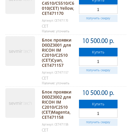
Купить
C4510/C5510/C6
010(CET) Yellow,
CET471170
получить скидку
Артикул: CET471170
CET
Наличие: уточнить
Блок проявки
10 500.00 р.
D0DZ3001 для
RICOH IM
Купить
C2010/C2510
(CET)Cyan,
CET471157
получить скидку
Артикул: CET471157
CET
Наличие: уточнить
Блок проявки
10 500.00 р.
D0DZ3002 для
RICOH IM
Купить
C2010/C2510
(CET)Magenta,
CET471158
получить скидку
Артикул: CET471158
CET