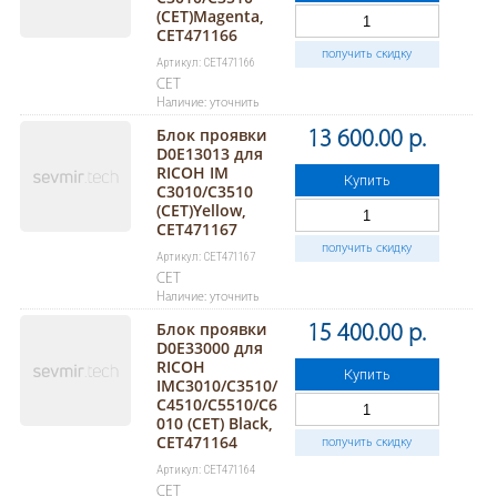
(CET)Magenta,
CET471166
получить скидку
Артикул: CET471166
CET
Наличие: уточнить
Блок проявки
13 600.00 р.
D0E13013 для
RICOH IM
Купить
C3010/C3510
(CET)Yellow,
CET471167
получить скидку
Артикул: CET471167
CET
Наличие: уточнить
Блок проявки
15 400.00 р.
D0E33000 для
RICOH
Купить
IMC3010/C3510/
C4510/C5510/C6
010 (CET) Black,
CET471164
получить скидку
Артикул: CET471164
CET