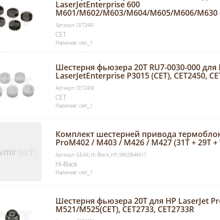
LaserJetEnterprise 600
M601/M602/M603/M604/M605/M606/M630 (
Артикул: CET2441
CET
Наличие: скл_1
Шестерня фьюзера 20T RU7-0030-000 для
LaserJetEnterprise P3015 (CET), CET2450, C
Артикул: CET2450
CET
Наличие: скл_1
Комплект шестерней привода термоблока 
ProM402 / M403 / M426 / M427 (31T + 29T + 
Артикул: GEAR_Hi-Black_HP_98925649011
Hi-Black
Наличие: скл_1
Шестерня фьюзера 20T для HP LaserJet P
M521/M525(CET), CET2733, CET2733R