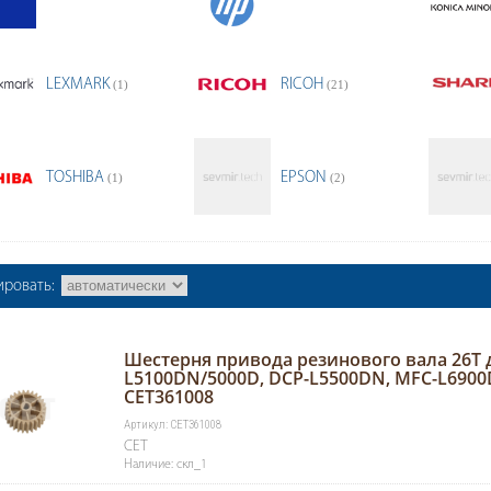
LEXMARK
RICOH
(1)
(21)
TOSHIBA
EPSON
(1)
(2)
ировать:
Шестерня привода резинового вала 26T
L5100DN/5000D, DCP-L5500DN, MFC-L6900
CET361008
Артикул: CET361008
CET
Наличие: скл_1