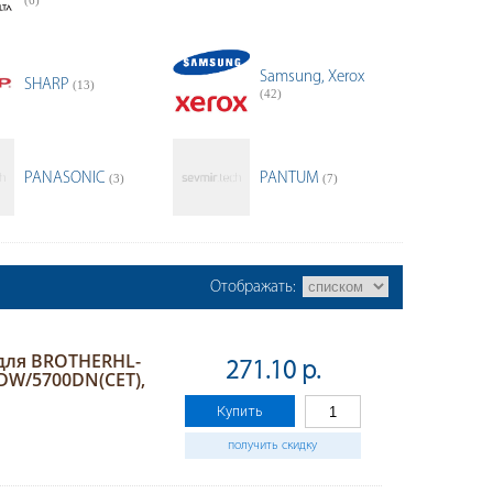
(6)
Samsung, Xerox
SHARP
(13)
(42)
PANASONIC
PANTUM
(3)
(7)
Отображать:
 для BROTHERHL-
271.10 р.
DW/5700DN(CET),
Купить
получить скидку