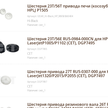
Шестерня 23T/56T привода печи (косозуба
HPLJ P1505
Артикул: GEAR_Hi-Black_HP_989565660404
Hi-Black
Наличие: скл_1
Шестерня 23Т/56Е RU5-0984-000CN для HP
LaserJetP1005/P1102 (CET), DGP7495
Артикул: DGP7495
CET
Наличие: скл_1
Шестерня привода 27Т RU5-0307-000 для 
LaserJet1320/P2015/P2055 (CET), DGP7497
Артикул: DGP7497
CET
Наличие: скл_1
Шестерня привода резинового вала 26T R