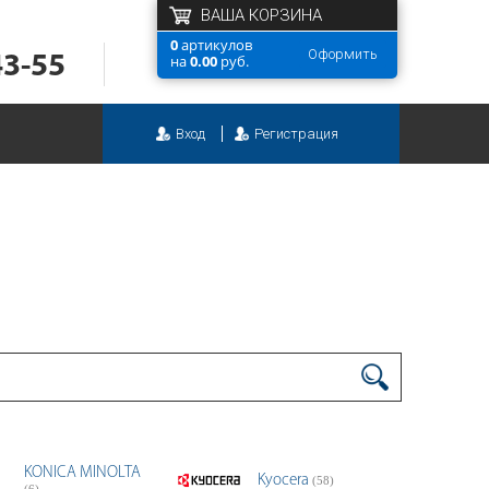
ВАША КОРЗИНА
0
артикулов
Оформить
43-55
на
0.00
руб.
Вход
Регистрация
KONICA MINOLTA
Kyocera
(58)