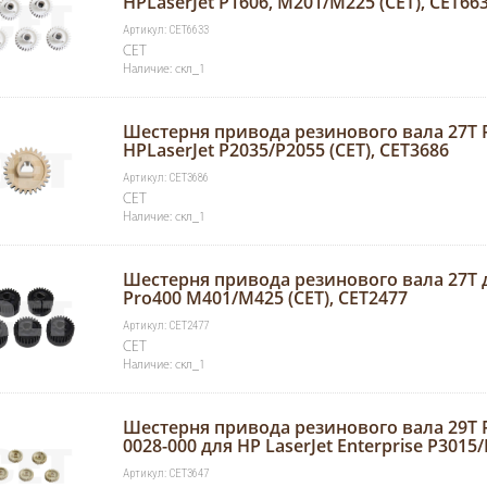
HPLaserJet P1606, M201/M225 (CET), CET66
Артикул: CET6633
CET
Наличие: скл_1
Шестерня привода резинового вала 27T R
HPLaserJet P2035/P2055 (CET), CET3686
Артикул: CET3686
CET
Наличие: скл_1
Шестерня привода резинового вала 27T д
Pro400 M401/M425 (CET), CET2477
Артикул: CET2477
CET
Наличие: скл_1
Шестерня привода резинового вала 29T R
0028-000 для HP LaserJet Enterprise P3015
Артикул: CET3647