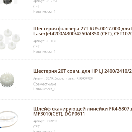
Артикул: CET2733
CET
Наличие: скл_1
Шестерня фьюзера 27T RU5-0017-000 для
LaserJet4200/4300/4250/4350 (CET), CET107
Артикул: CET1070
CET
Наличие: скл_1
Шестерня 20T совм. для HP LJ 2400/2410/
Артикул: GEAR_Совместимые_HP_989004830
Совместимые
Наличие: скл_1
Шлейф сканирующей линейки FK4-5807
MF3010(CET), DGP0611
Артикул: DGP0611
CET