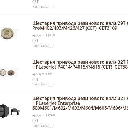
CET
Наличие: скл_1
Шестерня привода резинового вала 29T д
ProM402/403/M426/427 (CET), CET3109
Артикул: CET3109
CET
Наличие: скл_1
Шестерня привода резинового вала 32T R
HPLaserJet P4014/P4015/P4515 (CET), CET5
Артикул: CET5805
CET
Наличие: скл_1
Шестерня привода резинового вала 32T R
HPLaserJet Enterprise
600M601/M602/M603/M604/M605/M606/M63
Артикул: CET2440
CET
Наличие: скл_1