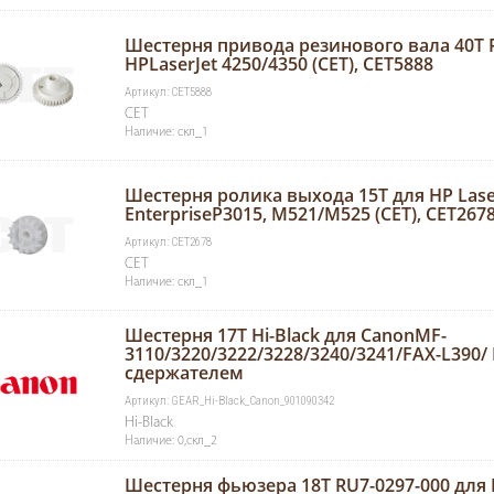
Шестерня привода резинового вала 40T R
HPLaserJet 4250/4350 (CET), CET5888
Артикул: CET5888
CET
Наличие: скл_1
Шестерня ролика выхода 15T для HP Lase
EnterpriseP3015, M521/M525 (CET), CET267
Артикул: CET2678
CET
Наличие: скл_1
Шестерня 17Т Hi-Black для CanonMF-
3110/3220/3222/3228/3240/3241/FAX-L390/ 
cдержателем
Артикул: GEAR_Hi-Black_Canon_901090342
Hi-Black
Наличие: 0,скл_2
Шестерня фьюзера 18T RU7-0297-000 для