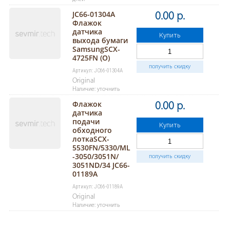
JC66-01304A
0.00 р.
Флажок
датчика
Купить
выхода бумаги
SamsungSCX-
4725FN (О)
получить скидку
Артикул: JC66-01304A
Original
Наличие: уточнить
Флажок
0.00 р.
датчика
подачи
Купить
обходного
лоткаSCX-
5530FN/5330/ML
-3050/3051N/
получить скидку
3051ND/34 JC66-
01189A
Артикул: JC66-01189A
Original
Наличие: уточнить