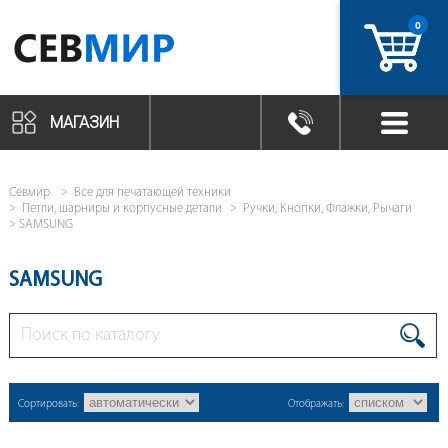
0
артикул
МАГАЗИН
Севмир
Все для печатающей техники
Петли, шарниры и корпусные детали
Ручки, Кнопки, Флажки, Рычаги
SAMSUNG
SAMSUNG
Сортировать:
Отображать: