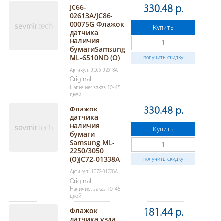
JC66-
330.48 р.
02613A/JC86-
00075G Флажок
Купить
датчика
наличия
бумагиSamsung
ML-6510ND (O)
получить скидку
Артикул: JC66-02613A
Original
Наличие: заказ 10-45
дней
Флажок
330.48 р.
датчика
наличия
Купить
бумаги
Samsung ML-
2250/3050
(O)JC72-01338A
получить скидку
Артикул: JC72-01338A
Original
Наличие: заказ 10-45
дней
Флажок
181.44 р.
датчика узла