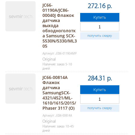
JC66-
272.16 р.
01190A/JC86-
00040J Флажок
Купить
датчика
выхода
обходноголотк
а Samsung SCX-
получить скидку
5530N/5330/ML3
05
Артикул: JC66-01190AMP
Original
Наличие: заказ 5-10
дней
JC66-00814A
284.31 р.
Флажок
датчика
Купить
SamsungSCX-
4321/4521/ML-
1610/1615/2015/
Phaser 3117 (O)
получить скидку
Артикул: JC66-00814A
Original
Наличие: заказ 10-45
дней