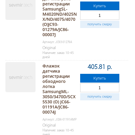
регистрации
Купить
SamsungSL-
M4020ND/4025N
X/ND/4075/4070
(O)JC93-
получить скидку
01279A/JC86-
00007J
Артикул: JC93-01279A
Original
Наличие: заказ 10-45
дней
Флажок
405.81 р.
датчика
регистрации
Купить
обходного
лотка
SamsungML-
3050/3470D/SCX
получить скидку
5530 (O) JC66-
01191A/JC86-
00074J
Артикул: JC66-01191AMP
Original
Наличие: заказ 10-45
дней