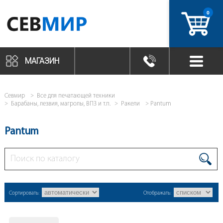
0
артикул
МАГАЗИН
Севмир
Все для печатающей техники
Барабаны, лезвия, магролы, ВПЗ и т.п.
Ракели
Pantum
Pantum
Сортировать:
Отображать: