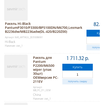
Ракель Hi-Black
82.68
PantumP3010/P3300/BP5100DN/M6700,Lexmark
B2236dw/MB2236adw(DL-420/B220Z00)
Купит
Артикул: NAS_ARTIKUL_20310086991
Hi-Black
Наличие: скл_1
получить с
Ракель для
1 711.32 р.
Pantum
P2200/M6500
Купить
wiper (упак
30шт)
OEMверсия PC-
211EV
получить скидку
Артикул:
WB_PC_211_OEM
China
Наличие: скл_1