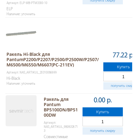
получить скидку
Артикул: ELP-WB-PTM3300-10
ELP
Наличие: уточнить
Ракель Hi-Black для
77.22 р.
PantumP2200/P2207/P2500/P2500W/P2507/
M6500/M6550/M6607(PC-211EV)
Купить
Артикул: NAS_ARTIKUL_20310086699
Hi-Black
Наличие: уточнить
получить скидку
Ракель для
0.00 р.
Pantum
BP5100DN/BP51
Купить
00DW
Артикул:
NAS_ARTIKUL_980832671
3
получить скидку
Совместимые