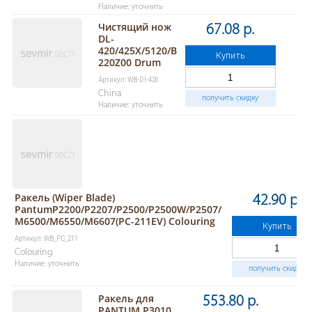
Наличие: уточнить
Чистящий нож
67.08 р.
DL-
420/425X/5120/B
Купить
220Z00 Drum
Артикул: WB-Dl-420
China
получить скидку
Наличие: уточнить
Ракель (Wiper Blade)
42.90 р.
PantumP2200/P2207/P2500/P2500W/P2507/
M6500/M6550/M6607(PC-211EV) Colouring
Купить
Артикул: WB_PC_211
Colouring
Наличие: уточнить
получить скидку
Ракель для
553.80 р.
PANTUM P3010