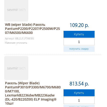
WB (wiper blade) Ракель
109.20 р.
PantumP2200/P2207/P2500W/P25
07/M6500/M6600
Купить
Артикул: WB_ELP_PTM6500
Наличие: уточнить
получить скидку
Ракель (Wiper Blade)
813.54 р.
PantumP3010/P3300/M6700/M680
0/M7100,
Купить
LexmarkB2236dw/MB2236adw
(DL-420/B220Z00) ELP Imaging®
10шт