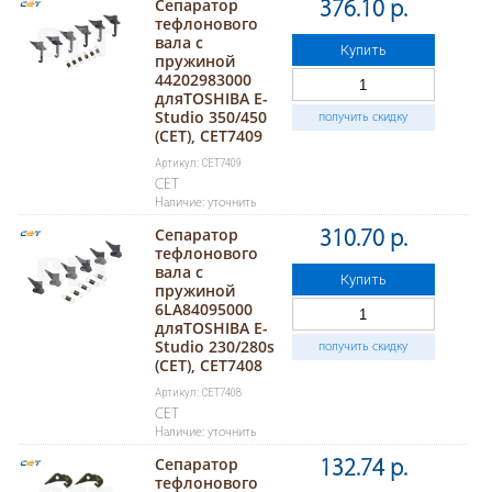
Сепаратор
376.10 р.
тефлонового
вала с
Купить
пружиной
44202983000
дляTOSHIBA E-
Studio 350/450
получить скидку
(CET), CET7409
Артикул: CET7409
CET
Наличие: уточнить
Сепаратор
310.70 р.
тефлонового
вала с
Купить
пружиной
6LA84095000
дляTOSHIBA E-
Studio 230/280s
получить скидку
(CET), CET7408
Артикул: CET7408
CET
Наличие: уточнить
Сепаратор
132.74 р.
тефлонового