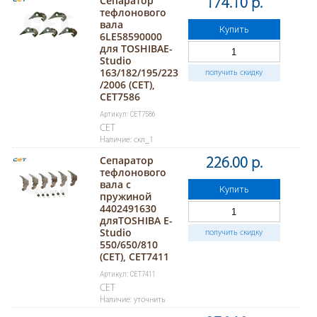
Сепаратор
174.10 р.
тефлонового
вала
Купить
6LE58590000
для TOSHIBAE-
Studio
163/182/195/223
получить скидку
/2006 (CET),
CET7586
Артикул: CET7586
CET
Наличие: скл_1
Сепаратор
226.00 р.
тефлонового
вала с
Купить
пружиной
4402491630
дляTOSHIBA E-
Studio
получить скидку
550/650/810
(CET), CET7411
Артикул: CET7411
CET
Наличие: уточнить