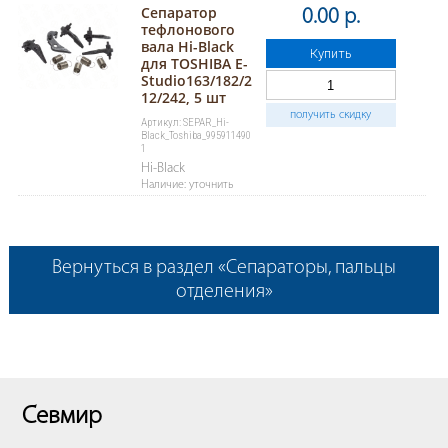
Сепаратор
0.00 р.
тефлонового
вала Hi-Black
Купить
для TOSHIBA E-
Studio163/182/2
12/242, 5 шт
получить скидку
Артикул: SEPAR_Hi-
Black_Toshiba_995911490
1
Hi-Black
Наличие: уточнить
Вернуться в раздел «Сепараторы, пальцы
отделения»
Севмир