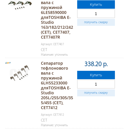
вала с
Купить
пружиной
6LE58590000
дляTOSHIBA E-
Studio
получить скидку
163/182/212/242
(CET), CET7407,
CET7407R
Артикул: CET7407
CET
Наличие: уточнить
Сепаратор
338.20 р.
тефлонового
вала с
Купить
пружиной
6LH55233000
дляTOSHIBA E-
Studio
получить скидку
205L/255/305/35
5/455 (CET),
CET7412
Артикул: CET7412
CET
Наличие: уточнить