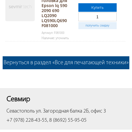
головка для
Epson lq 590
Купить
2090 690
LQ2090
LQ590LQ690
F081000
получить скидку
Артикул: F081000
Наличие: уточнить
Вернуться в раздел «Все для печатающей техники»
Севмир
Севастополь
ул. Загородная балка 2Б, офис 3
+7 (978) 228-43-55, 8 (8692) 55-95-05