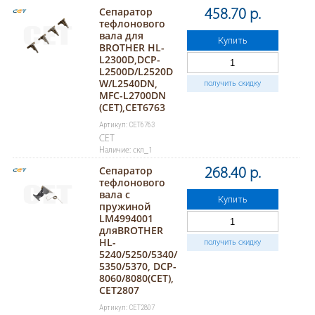
Сепаратор
458.70 р.
тефлонового
вала для
Купить
BROTHER HL-
L2300D,DCP-
L2500D/L2520D
W/L2540DN,
получить скидку
MFC-L2700DN
(CET),CET6763
Артикул: CET6763
CET
Наличие: скл_1
Сепаратор
268.40 р.
тефлонового
вала с
Купить
пружиной
LM4994001
дляBROTHER
HL-
получить скидку
5240/5250/5340/
5350/5370, DCP-
8060/8080(CET),
CET2807
Артикул: CET2807