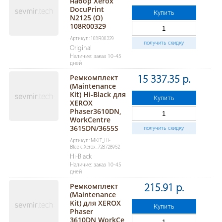
набор Xerox
DocuPrint
Купить
N2125 (O)
108R00329
Артикул: 108R00329
получить скидку
Original
Наличие: заказ 10-45
дней
Ремкомплект
15 337.35 р.
(Maintenance
Kit) Hi-Black для
Купить
XEROX
Phaser3610DN,
WorkCentre
3615DN/3655S
получить скидку
Артикул: MKIT_Hi-
Black_Xerox_728728952
Hi-Black
Наличие: заказ 10-45
дней
Ремкомплект
215.91 р.
(Maintenance
Kit) для XEROX
Купить
Phaser
3610DN,WorkCe