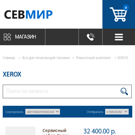
0
артикул
МАГАЗИН
Севмир
Все для печатающей техники
Ремонтный комплект
XEROX
XEROX
Сортировать:
Отображать:
Сервисный
32 400.00 р.