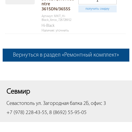
ntre
3615DN/3655S
получить скидку
Артикул: MKIT_Hi-
Black_Xerox_728728952
Hi-Black
Наличие: уточнить
Вернуться в раздел «Ремонтный комплект»
Севмир
Севастополь
ул. Загородная балка 2Б, офис 3
+7 (978) 228-43-55, 8 (8692) 55-95-05