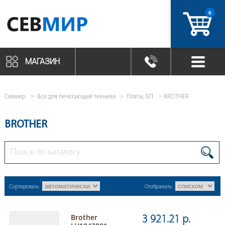
0
артикул
МАГАЗИН
Севмир
Все для печатающей техники
Платы, БП
BROTHER
BROTHER
Сортировать:
Отображать:
Brother
3 921.21 р.