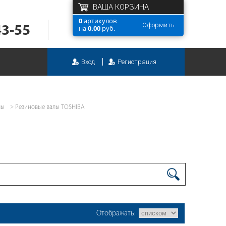
ВАША КОРЗИНА
0
артикулов
Оформить
43-55
на
0.00
руб.
Вход
Регистрация
лы
Резиновые валы TOSHIBA
Отображать: