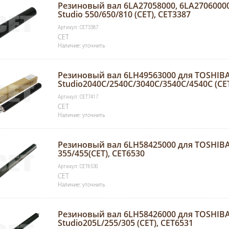
Резиновый вал 6LA27058000, 6LA2706000
Studio 550/650/810 (CET), CET3387
Артикул: CET3387
CET
Наличие: уточнить
Резиновый вал 6LH49563000 для TOSHIBA
Studio2040C/2540C/3040C/3540C/4540C (CET
Артикул: CET7417
CET
Наличие: уточнить
Резиновый вал 6LH58425000 для TOSHIBA 
355/455(CET), CET6530
Артикул: CET6530
CET
Наличие: уточнить
Резиновый вал 6LH58426000 для TOSHIBA
Studio205L/255/305 (CET), CET6531