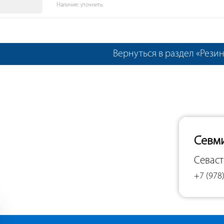
Наличие: уточнить
Вернуться в раздел «Рези
Севм
Севас
+7 (978)