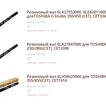
Резиновый вал 6LA27553000, 6LE82811000
дляTOSHIBA E-Studio 350/450 (CET), CET33
Артикул: CET3344
CET
Наличие: заказ 5-10 дней
Резиновый вал 6LA27847000 для TOSHIBA 
230/280s(CET), CET3396
Артикул: CET3396
CET
Наличие: заказ 5-10 дней
Резиновый вал 6LH58425000 для TOSHIBA 
355/455(CET), CET7414
Артикул: CET7414
CET
Наличие: уточнить