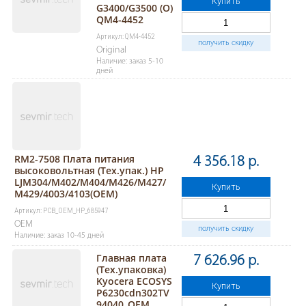
Купить
G3400/G3500 (O)
QM4-4452
Артикул: QM4-4452
получить скидку
Original
Наличие: заказ 5-10
дней
RM2-7508 Плата питания
4 356.18 р.
высоковольтная (Тех.упак.) HP
LJM304/M402/M404/M426/M427/
Купить
M429/4003/4103(OEM)
Артикул: PCB_OEM_HP_685947
OEM
получить скидку
Наличие: заказ 10-45 дней
Главная плата
7 626.96 р.
(Тех.упаковка)
Kyocera ECOSYS
Купить
P6230cdn302TV
94040_OEM