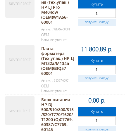
ия (Тех.упак.)
Купить
HP LJ Pro
M404dw
(OEM)W1A56-
60001
получить скидку
Артикул: W1A56-60001
OEM
Наличие: уточнить
Плата
11 800.89 р.
форматера
(Тех.упак.) HP LJ
Купить
M132a/M134a
(OEM)G3Q57-
60001
получить скидку
Артикул: G3Q57-60001
OEM
Наличие: уточнить
Блок питания
0.00 р.
HP DJ
500/510/800/815
Купить
/820/T770/T620/
T1200 (O)C7769-
60387/C7769-
60145
получить скидку