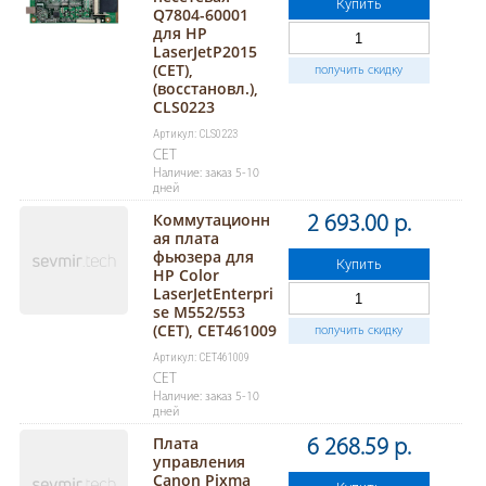
Купить
Q7804-60001
для HP
LaserJetP2015
(CET),
получить скидку
(восстановл.),
CLS0223
Артикул: CLS0223
CET
Наличие: заказ 5-10
дней
Коммутационн
2 693.00 р.
ая плата
фьюзера для
Купить
HP Color
LaserJetEnterpri
se M552/553
(CET), CET461009
получить скидку
Артикул: CET461009
CET
Наличие: заказ 5-10
дней
Плата
6 268.59 р.
управления
Canon Pixma