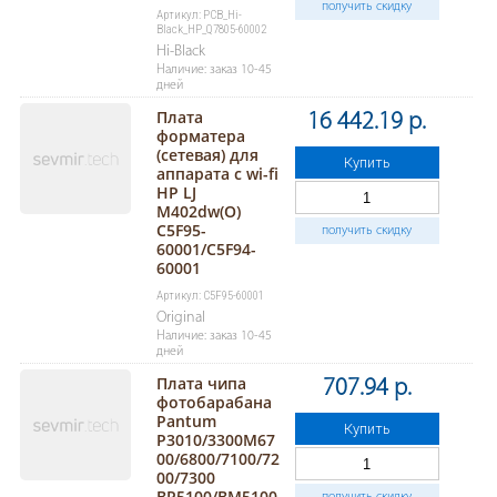
получить скидку
Артикул: PCB_Hi-
Black_HP_Q7805-60002
Hi-Black
Наличие: заказ 10-45
дней
Плата
16 442.19 р.
форматера
(сетевая) для
Купить
аппарата с wi-fi
HP LJ
M402dw(O)
C5F95-
получить скидку
60001/C5F94-
60001
Артикул: C5F95-60001
Original
Наличие: заказ 10-45
дней
Плата чипа
707.94 р.
фотобарабана
Pantum
Купить
P3010/3300M67
00/6800/7100/72
00/7300
BP5100/BM5100