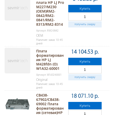
плата HP LJ Pro
M227/M230
Купить
(OEM)RM2-
0842/RM2-
0841/RM2-
8313/RM2-8314
получить скидку
Артикул: RM2-0842
OEM
Наличие: заказ 10-45
дней
Плата
14 104.53 р.
форматирован
ия HP LJ
Купить
M428fdn (O)
W1A32-60001
Артикул: W1A32-60001
получить скидку
Original
Наличие: заказ 10-45
дней
CB438-
18 071.10 р.
67902/CB438-
69002 Плата
Купить
форматирован
ия (сетевая)HP