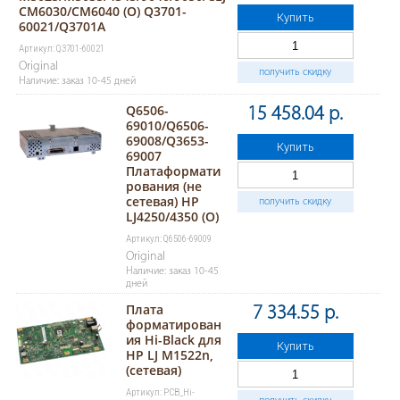
CM6030/CM6040 (O) Q3701-
Купить
60021/Q3701A
Артикул: Q3701-60021
Original
получить скидку
Наличие: заказ 10-45 дней
Q6506-
15 458.04 р.
69010/Q6506-
69008/Q3653-
Купить
69007
Платаформати
рования (не
сетевая) HP
получить скидку
LJ4250/4350 (O)
Артикул: Q6506-69009
Original
Наличие: заказ 10-45
дней
Плата
7 334.55 р.
форматирован
ия Hi-Black для
Купить
HP LJ M1522n,
(сетевая)
Артикул: PCB_Hi-