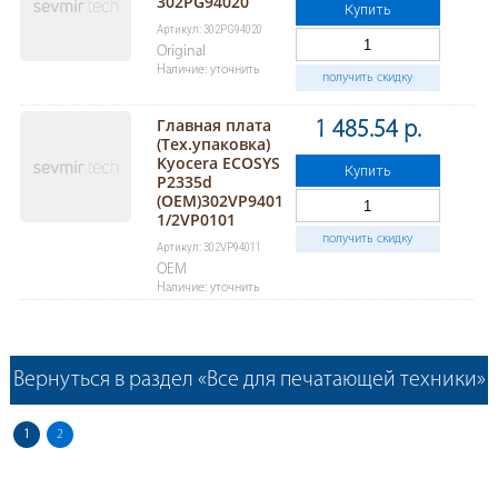
302PG94020
Купить
Артикул: 302PG94020
Original
Наличие: уточнить
получить скидку
Главная плата
1 485.54 р.
(Тех.упаковка)
Kyocera ECOSYS
Купить
P2335d
(OEM)302VP9401
1/2VP0101
получить скидку
Артикул: 302VP94011
OEM
Наличие: уточнить
Вернуться в раздел «Все для печатающей техники»
1
2