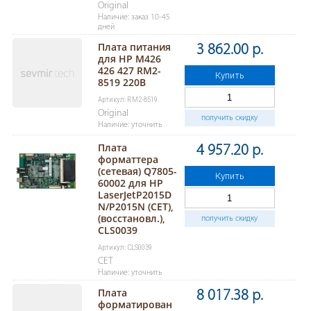
Original
Наличие: заказ 10-45
дней
Плата питания
3 862.00 р.
для HP M426
426 427 RM2-
Купить
8519 220В
Артикул: RM2-8519
Original
получить скидку
Наличие: уточнить
Плата
4 957.20 р.
форматтера
(сетевая) Q7805-
Купить
60002 для HP
LaserJetP2015D
N/P2015N (CET),
(восстановл.),
получить скидку
CLS0039
Артикул: CLS0039
CET
Наличие: уточнить
Плата
8 017.38 р.
форматирован