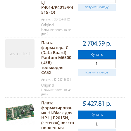
LJ
P4014/P4015/P4
получить скидку
515 (O)
Артикул: CB438-67902
Original
Наличие: заказ 10-45
дней
Плата
2 704.59 р.
форматера C
(Data Board)
Купить
Pantum M6500
(USB)
толькодля
CA5X
получить скидку
Артикул: 301022136001
Original
Наличие: заказ 10-45
дней
Плата
5 427.81 р.
форматирован
ия Hi-Black для
Купить
HP LJ P2015N,
(сетевая),восста
новленная