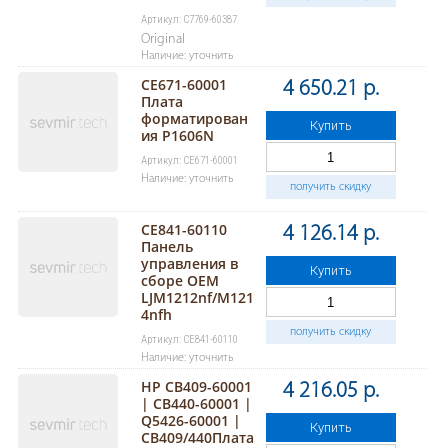
Артикул: C7769-60387
Original
Наличие: уточнить
CE671-60001
4 650.21 р.
Плата
форматирован
Купить
ия P1606N
Артикул: CE671-60001
Наличие: уточнить
получить скидку
CE841-60110
4 126.14 р.
Панель
управления в
Купить
сборе OEM
LJM1212nf/M121
4nfh
получить скидку
Артикул: CE841-60110
Наличие: уточнить
HP CB409-60001
4 216.05 р.
| CB440-60001 |
Q5426-60001 |
Купить
CB409/440Плата