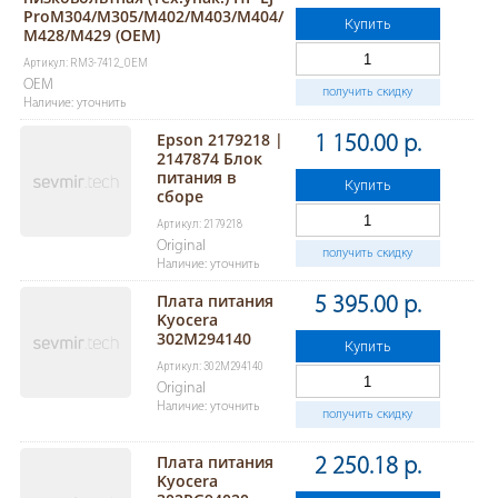
ProM304/M305/M402/M403/M404/
Купить
M428/M429 (OEM)
Артикул: RM3-7412_OEM
OEM
получить скидку
Наличие: уточнить
Epson 2179218 |
1 150.00 р.
2147874 Блок
питания в
Купить
сборе
Артикул: 2179218
Original
получить скидку
Наличие: уточнить
Плата питания
5 395.00 р.
Kyocera
302M294140
Купить
Артикул: 302M294140
Original
Наличие: уточнить
получить скидку
Плата питания
2 250.18 р.
Kyocera