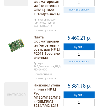
форматирован
ия (не сетевая)
ОЕМ LJ 1020,
получить скидку
1018(арт.34214)
Артикул: CB409-60001
|CB440-60001 |Q5426-
60001 |CB409/440
Наличие: уточнить
Плата
5 460.21 р.
форматирован
ия (не сетевая)
Купить
совм. для HP LJ
P2015,Восстано
вленная
получить скидку
Артикул:
PCB_Совместимые_HP_Q
7804-60002-C
Совместимые
Наличие: уточнить
Низковольтова
6 381.18 р.
я плата HP LJ
Pro
Купить
M130/M132/M13
4 (OEM)RM2-
8214/RM2-8213