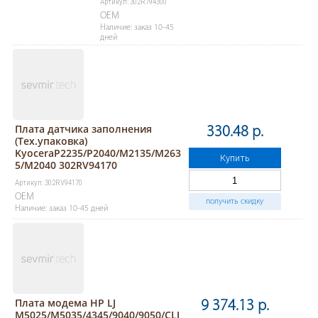
Артикул: 302R794300
OEM
Наличие: заказ 10-45
дней
Плата датчика заполнения
330.48 р.
(Тех.упаковка)
KyoceraP2235/P2040/M2135/M263
Купить
5/M2040 302RV94170
Артикул: 302RV94170
OEM
получить скидку
Наличие: заказ 10-45 дней
Плата модема HP LJ
9 374.13 р.
M5025/M5035/4345/9040/9050/CLJ