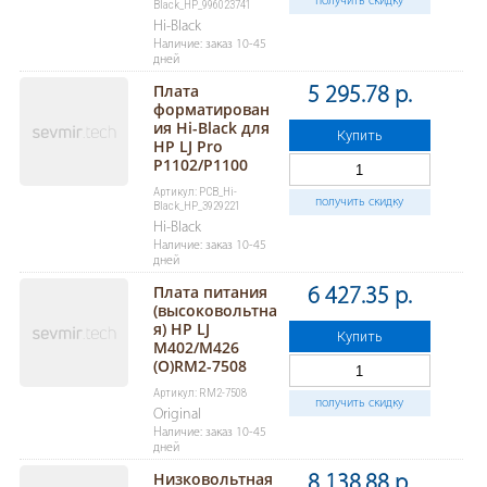
получить скидку
Black_HP_996023741
Hi-Black
Наличие: заказ 10-45
дней
Плата
5 295.78 р.
форматирован
ия Hi-Black для
Купить
HP LJ Pro
P1102/P1100
Артикул: PCB_Hi-
получить скидку
Black_HP_3929221
Hi-Black
Наличие: заказ 10-45
дней
Плата питания
6 427.35 р.
(высоковольтна
я) HP LJ
Купить
M402/M426
(O)RM2-7508
Артикул: RM2-7508
получить скидку
Original
Наличие: заказ 10-45
дней
Низковольтная
8 138.88 р.