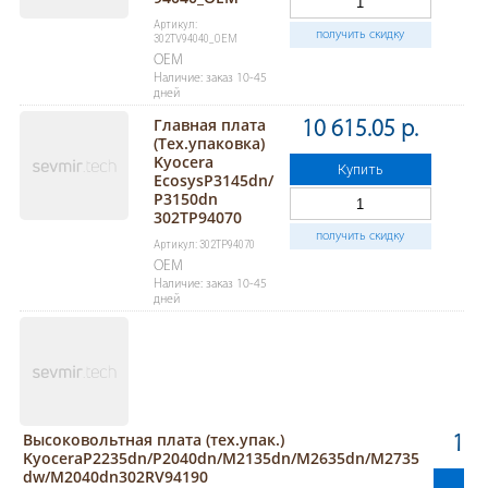
Артикул:
получить скидку
302TV94040_OEM
OEM
Наличие: заказ 10-45
дней
Главная плата
10 615.05 р.
(Тех.упаковка)
Kyocera
Купить
EcosysP3145dn/
P3150dn
302TP94070
получить скидку
Артикул: 302TP94070
OEM
Наличие: заказ 10-45
дней
Высоковольтная плата (тех.упак.)
1 1
KyoceraP2235dn/P2040dn/M2135dn/M2635dn/M2735
dw/M2040dn302RV94190