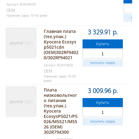
Артикул: 302RV94190
OEM
Наличие: заказ 10-45 дней
полу
Главная плата
3 329.91 р.
(тех.упак.)
Kyocera Ecosys
Купить
p5021cdn
(OEM)302RF9402
0/302RF94021
получить скидку
Артикул: 302RF94020
OEM
Наличие: заказ 10-45
дней
Плата
3 009.96 р.
низковольтног
о питания
Купить
(тех.упак.)
Kyocera
EcosysP5021/P5
026/M5521/M55
получить скидку
26 (OEM)
302R794300