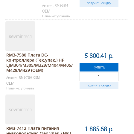
получить скидку
Артикул: RM2-8214
OEM
Наличие: уточнить
RM3-7580 Плата DC-
5 800.41 р.
контроллера (Тех.упак.) HP
LJM304/M305/M329/M404/M405/
Купить
M428/M429 (OEM)
Артикул: RM3-7580_OEM
OEM
получить скидку
Наличие: уточнить
RM3-7412 Плата питания
1 885.68 р.
низковольтная (Тех.упак.) HP LJ