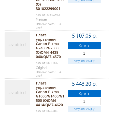
получить скидку
(O)
301022299001
Артикул: 301022299001
Pantum
Наличие: заказ 10-45
дней
Плата
5 107.05 р.
управления
Canon Pixma
Купить
G2400/G2500
(O)QM4-4438-
040/QM7-4570
получить скидку
Артикул: QM4-4438
Original
Наличие: заказ 10-45
дней
Плата
5 443.20 р.
управления
Canon Pixma
Купить
G1000/G1400/G1
500 (O)QM4-
4414/QM7-4620
получить скидку
Артикул: QM4-4414