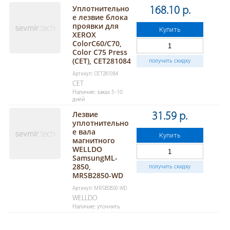
Уплотнительно
168.10 р.
е лезвие блока
проявки для
Купить
XEROX
ColorC60/C70,
Color C75 Press
(CET), CET281084
получить скидку
Артикул: CET281084
CET
Наличие: заказ 5-10
дней
Лезвие
31.59 р.
уплотнительно
е вала
Купить
магнитного
WELLDO
SamsungML-
2850,
получить скидку
MRSB2850-WD
Артикул: MRSB2850-WD
WELLDO
Наличие: уточнить