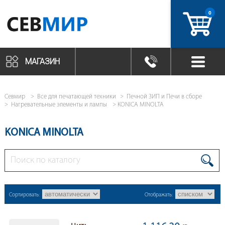
0
артикул
МАГАЗИН
Севмир
Все для печатающей техники
Печной ЗИП и Печи в сборе
Нагревательные элементы и лампы
KONICA MINOLTA
KONICA MINOLTA
Сортировать:
Отображать: