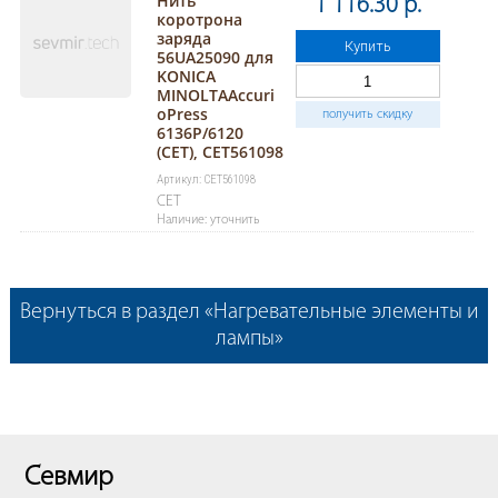
Нить
1 116.30 р.
коротрона
заряда
Купить
56UA25090 для
KONICA
MINOLTAAccuri
oPress
получить скидку
6136P/6120
(CET), CET561098
Артикул: CET561098
CET
Наличие: уточнить
Вернуться в раздел «Нагревательные элементы и
лампы»
Севмир