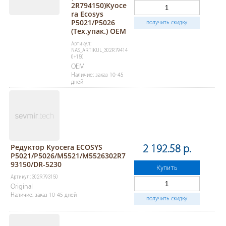
2R794150)Kyoce
ra Ecosys
P5021/P5026
получить скидку
(Тех.упак.) OEM
Артикул:
NAS_ARTIKUL_302R79414
0+150
OEM
Наличие: заказ 10-45
дней
Редуктор Kyocera ECOSYS
2 192.58 р.
P5021/P5026/M5521/M5526302R7
93150/DR-5230
Купить
Артикул: 302R793150
Original
Наличие: заказ 10-45 дней
получить скидку