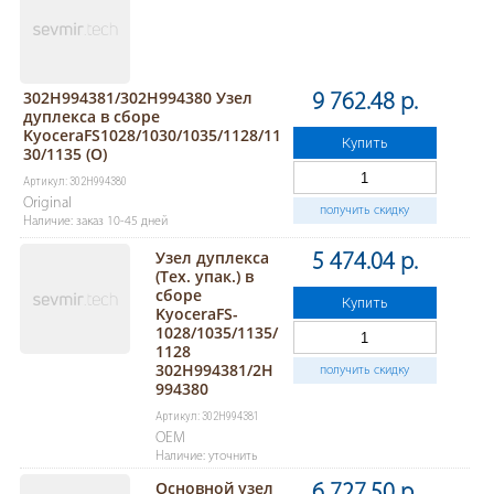
302H994381/302H994380 Узел
9 762.48 р.
дуплекса в сборе
KyoceraFS1028/1030/1035/1128/11
Купить
30/1135 (O)
Артикул: 302H994380
Original
получить скидку
Наличие: заказ 10-45 дней
Узел дуплекса
5 474.04 р.
(Тех. упак.) в
сборе
Купить
KyoceraFS-
1028/1035/1135/
1128
302H994381/2H
получить скидку
994380
Артикул: 302H994381
OEM
Наличие: уточнить
Основной узел
6 727.50 р.