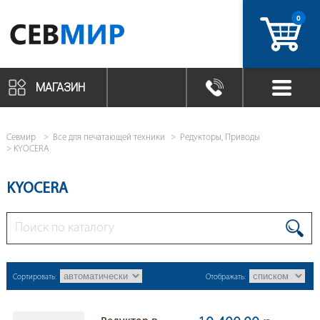
0
артикул
МАГАЗИН
Севмир
Все для печатающей техники
Редукторы, Приводы
KYOCERA
KYOCERA
Сортировать:
Отображать: