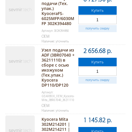
подачи (Тех.
упак.)
Купить
KyoceraFS-
6025MFP/6030M
FP 302K394480
получить скидку
Артикул: 302K394480
OEM
Наличие: уточнить
Узел подачи из
2 656.68 р.
ADF (3BR07040 +
36211110) в
Купить
сборе с осью
икожухом
(Тех.упак.)
Kyocera
получить скидку
DP110/DP120
Артикул:
GEARBOX_OEM_Kyocera-
Mita_3BR07040_36211110
OEM
Наличие: уточнить
Kyocera Mita
1 145.82 р.
302M214201 |
302M214211 |
Купить