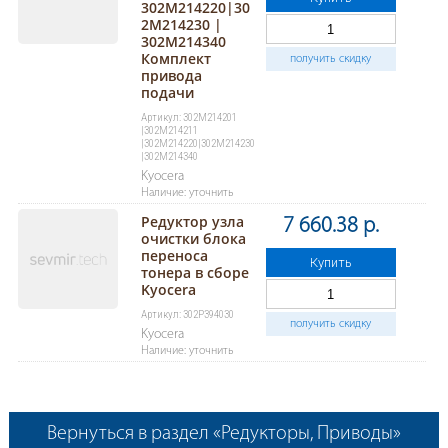
302M214220|30
2M214230 |
302M214340
Комплект
получить скидку
привода
подачи
Артикул: 302M214201
|302M214211
|302M214220|302M214230
|302M214340
Kyocera
Наличие: уточнить
Редуктор узла
7 660.38 р.
очистки блока
переноса
Купить
тонера в сборе
Kyocera
Артикул: 302P394030
получить скидку
Kyocera
Наличие: уточнить
Вернуться в раздел «Редукторы, Приводы»