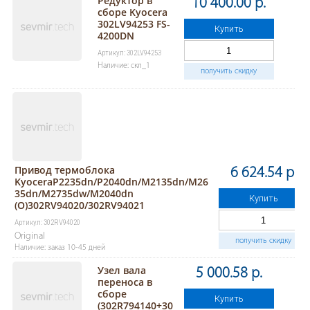
Редуктор в
10 400.00 р.
сборе Kyocera
302LV94253 FS-
Купить
4200DN
Артикул: 302LV94253
Наличие: скл_1
получить скидку
Привод термоблока
6 624.54 р.
KyoceraP2235dn/P2040dn/M2135dn/M26
35dn/M2735dw/M2040dn
Купить
(O)302RV94020/302RV94021
Артикул: 302RV94020
Original
получить скидку
Наличие: заказ 10-45 дней
Узел вала
5 000.58 р.
переноса в
сборе
Купить
(302R794140+30