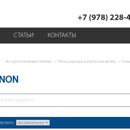
+7 (978) 228-
СТАТЬИ
КОНТАКТЫ
Все для печатающей техники
Петли, шарниры и корпусные детали
Ручк
NON
ировать: