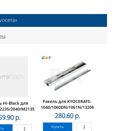
yocera»
ры
Ракель для KYOCERAFS-
ь Hi-Black для
1040/1060DN/1061N/1320MFP/1125MFP/1120
2235/2040/M2135/2635/2735/2540/2640
CET4003
DK-1150
280.60 р.
59.90 р.
Купить
ть