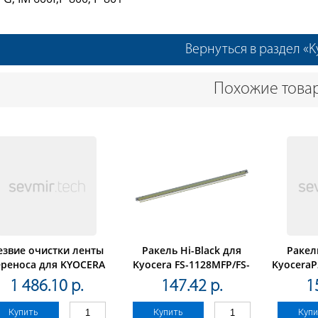
Вернуться в раздел «K
Похожие това
езвие очистки ленты
Ракель Hi-Black для
Ракел
ереноса для KYOCERA
Kyocera FS-1128MFP/FS-
KyoceraP
Kalfa2552ci/3252ci/2553ci/3253ci
1120/1350DN
1 486.10 р.
147.42 р.
1
(CET), CET281115
Купить
Купить
Купи