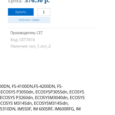
376.50 р.
Цена:
Купить
получить скидку
Производитель: CET
Код: CET7816
Наличие: скл_1,скл_2
100DN, FS-4100DN,FS-4200DN, FS-
,ECOSYS P3050dn, ECOSYSP3055dn, ECOSYS
,ECOSYS P3260dn, ECOSYSM3040dn, ECOSYS
ECOSYS M3145dn, ECOSYSM3145idn,
310DN, IM550F, IM 600SRF, IM600RFG, IM