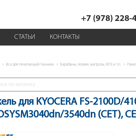
+7 (978) 228-
СТАТЬИ
КОНТАКТЫ
Все для печатающей техники
Барабаны, лезвия, магролы, ВПЗ и т.п.
Раке
кель для KYOCERA FS-2100D/4
OSYSM3040dn/3540dn (CET), C