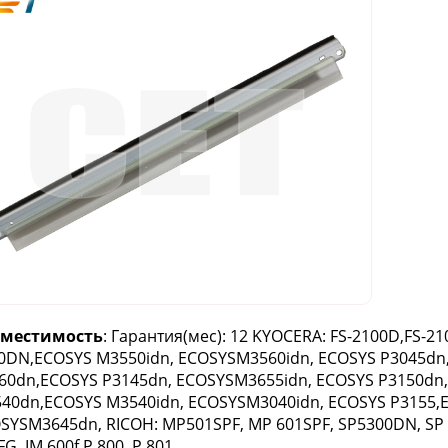
вместимость
: Гарантия(мес): 12 KYOCERA: FS-2100D,FS-2
0DN,ECOSYS M3550idn, ECOSYSM3560idn, ECOSYS P3045dn
60dn,ECOSYS P3145dn, ECOSYSM3655idn, ECOSYS P3150dn
40dn,ECOSYS M3540idn, ECOSYSM3040idn, ECOSYS P3155,
SYSM3645dn, RICOH: MP501SPF, MP 601SPF, SP5300DN, SP 5
FG, IM 600f,P 800, P 801