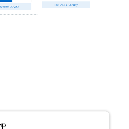
получить скидку
лучить скидку
ир