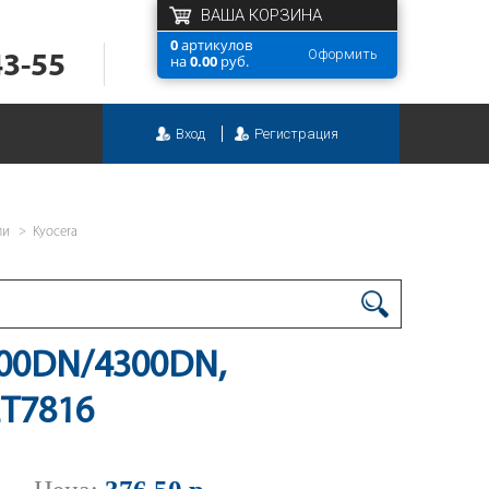
ВАША КОРЗИНА
0
артикулов
Оформить
43-55
на
0.00
руб.
Вход
Регистрация
ли
Kyocera
100DN/4300DN,
ET7816