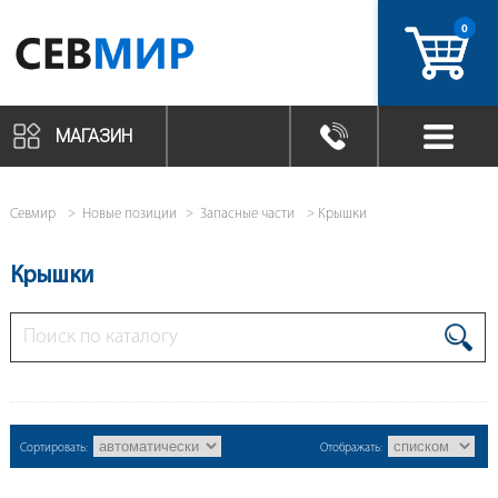
0
артикул
МАГАЗИН
Севмир
Новые позиции
Запасные части
Крышки
Крышки
Сортировать:
Отображать: