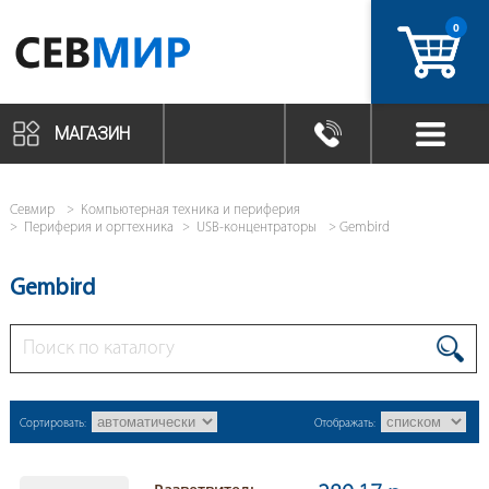
0
артикул
МАГАЗИН
Севмир
Компьютерная техника и периферия
Периферия и оргтехника
USB-концентраторы
Gembird
Gembird
Сортировать:
Отображать: