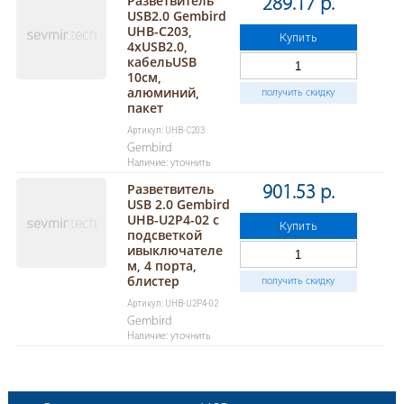
Разветвитель
289.17 р.
USB2.0 Gembird
UHB-C203,
Купить
4xUSB2.0,
кабельUSB
10см,
алюминий,
получить скидку
пакет
Артикул: UHB-C203
Gembird
Наличие: уточнить
Разветвитель
901.53 р.
USB 2.0 Gembird
UHB-U2P4-02 с
Купить
подсветкой
ивыключателе
м, 4 порта,
блистер
получить скидку
Артикул: UHB-U2P4-02
Gembird
Наличие: уточнить