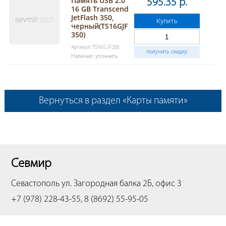
Память USB 2.0
595.35 р.
16 GB Transcend
JetFlash 350,
Купить
черный(TS16GJF
350)
Артикул: TS16GJF350
получить скидку
Наличие: уточнить
Вернуться в раздел «Карты памяти»
Севмир
Севастополь
ул. Загородная балка 2Б, офис 3
+7 (978) 228-43-55, 8 (8692) 55-95-05