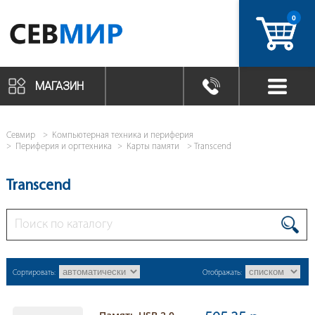
0
артикул
МАГАЗИН
Севмир
Компьютерная техника и периферия
Периферия и оргтехника
Карты памяти
Transcend
Transcend
Сортировать:
Отображать: