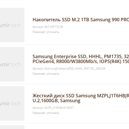
Накопитель SSD M.2 1TB Samsung 990 P
Артикул: MZ-V9P1T0CW
Наличие: уточнить
Samsung Enterprise SSD, HHHL, PM1735, 3
PCIeGen4, R8000/W3800Mb/s, IOPS(R4K) 15
Артикул: SamsungEnterpriseSSD_HHHL_PM1735,_3200GB
Наличие: уточнить
Жесткий диск SSD Samsung MZPLJ1T6HBJR-
U.2,1600GB, Samsung
Артикул: MZPLJ1T6HBJR-00007
Наличие: уточнить