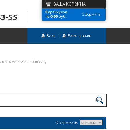
ВАША КОРЗИНА
0
артикулов
Оформить
43-55
на
0.00
руб.
Вход
Регистрация
ьные накопители
Samsung
Отображать: