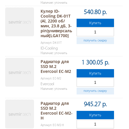
Наличие: уточнить
Кулер ID-
540.80 р.
Cooling DK-01T
(Al, 2200 об/
Купить
мин, 23.8 дБ, 3-
pin)универсаль
ный[LGA1700]
получить скидку
Артикул: DK-01T
ID-Cooling
Наличие: уточнить
Радиатор для
1 300.05 р.
SSD M.2
Evercool EC-M2
Купить
Артикул: EC-M2
Evercool
Наличие: уточнить
получить скидку
Радиатор для
945.27 р.
SSD M.2
Evercool EC-M2-
Купить
H
Артикул: EC-M2-H