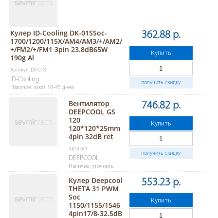
Кулер ID-Cooling DK-01SSoc-
362.88 р.
1700/1200/115X/AM4/AM3/+/AM2/
+/FM2/+/FM1 3pin 23.8dB65W
Купить
190g Al
Артикул: DK-01S
ID-Cooling
получить скидку
Наличие: заказ 10-45 дней
Вентилятор
746.82 р.
DEEPCOOL GS
120
Купить
120*120*25mm
4pin 32dB ret
Артикул:
получить скидку
DEEPCOOL
Наличие: уточнить
Кулер Deepcool
553.23 р.
THETA 31 PWM
Soc
Купить
1150/1155/1546
4pin17/8-32.5dB