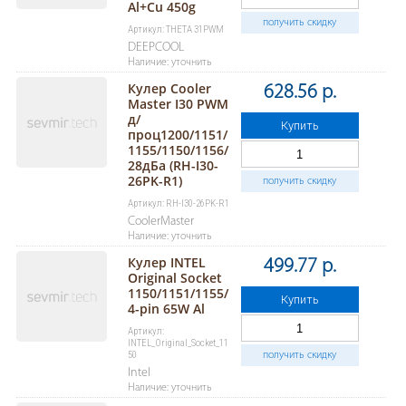
Al+Cu 450g
получить скидку
Артикул: THETA 31PWM
DEEPCOOL
Наличие: уточнить
Кулер Cooler
628.56 р.
Master I30 PWM
д/
Купить
проц1200/1151/
1155/1150/1156/
28дБа (RH-I30-
26PK-R1)
получить скидку
Артикул: RH-I30-26PK-R1
CoolerMaster
Наличие: уточнить
Кулер INTEL
499.77 р.
Original Socket
1150/1151/1155/
Купить
4-pin 65W Al
Артикул:
INTEL_Original_Socket_11
50
получить скидку
Intel
Наличие: уточнить