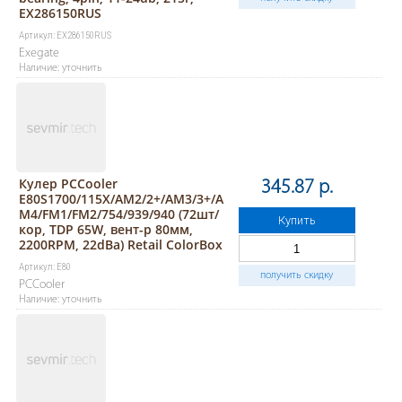
EX286150RUS
Артикул: EX286150RUS
Exegate
Наличие: уточнить
Кулер PCCooler
345.87 р.
E80S1700/115X/AM2/2+/AM3/3+/A
M4/FM1/FM2/754/939/940 (72шт/
Купить
кор, TDP 65W, вент-р 80мм,
2200RPM, 22dBa) Retail ColorBox
Артикул: E80
получить скидку
PCCooler
Наличие: уточнить