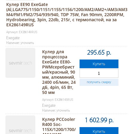
Кулер EE90 ExeGate
(Al,LGA775/1150/1151/1155/1156/1200/AM2/AM2+/AM3/AM3+/A
M4/FM1/FM2/754/939/940, TDP 75W, Fan 90mm, 2200RPM,
Hydrobearing, 3pin, 22db, 215г, с термопастой, на за
EX286149RUS
Артикул: EX286149RUS
Exegate
Наличие: уточнить
Кулер для
295.65 р.
процессора
ExeGate EE80-
Купить
PWMсеребрист
ый/красный, 90
мм, алюминий,
2400 об/мин, 24
получить скидку
дБ, 4pin, 65 Вт,
50 мм
Артикул: EX286145RUS
Exegate
Наличие: уточнить
Кулер PCCooler
1 602.99 р.
R400 Soc-
115X/1200/1700/
Купить