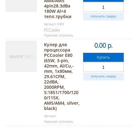
AM4/AM5
4pin28.3dBa
180W Al+4
тепл.трубки
получить скидку
Артикул: R400
PCCooler
Наличие: уточнить
Кулер для
0.00 р.
процессора
PCCooler E80
Купить
(65W, 3-pin,
42mm, Al/Cu,-
mm, 1x80мм,
29.61CFM,
получить скидку
22dBA,
2000RPM,
S:1851/1700/120
0/115X,
AM5/AM4, silver,
black)
Артикул:
Наличие: уточнить