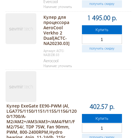
Evercool
получить скидку
Наличие: уточнить
Кулер для
1 495.00 р.
процессора
AeroCool
Купить
Verkho 2
Dual[ACTC-
NA20230.03]
получить скидку
Артикул: ACTC-
NA20230.03
Aerocool
Наличие: уточнить
Кулер ExeGate EE90-PWM (Al,
402.57 р.
LGA775/1150/1151/1155/1156/120
0/1700/A­
Купить
M2/AM2+/AM3/AM3+/AM4/FM1/F
M2/754/, TDP 75W, Fan 90mm,
PWM, 800-2400RPM,Hydro
bearing, 4pin, 11-24db, 215г,
получить скидку