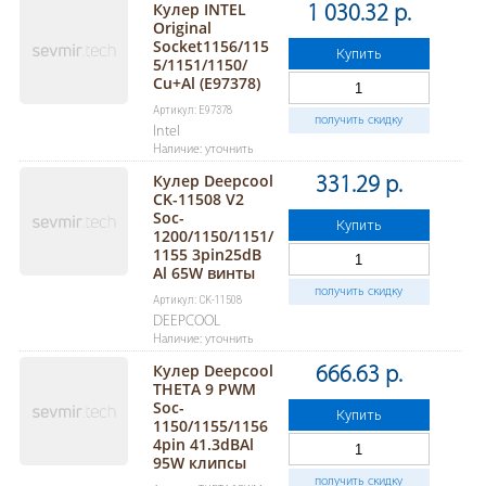
Кулер INTEL
1 030.32 р.
Original
Socket1156/115
Купить
5/1151/1150/
Cu+Al (Е97378)
Артикул: Е97378
получить скидку
Intel
Наличие: уточнить
Кулер Deepcool
331.29 р.
CK-11508 V2
Soc-
Купить
1200/1150/1151/
1155 3pin25dB
Al 65W винты
получить скидку
Артикул: CK-11508
DEEPCOOL
Наличие: уточнить
Кулер Deepcool
666.63 р.
THETA 9 PWM
Soc-
Купить
1150/1155/1156
4pin 41.3dBAl
95W клипсы
получить скидку