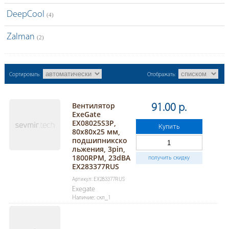
DeepCool
(4)
Zalman
(2)
Сортировать:
Отображать:
Вентилятор
91.00 р.
ExeGate
EX08025S3P,
Купить
80x80x25 мм,
подшипникско
льжения, 3pin,
1800RPM, 23dBA
получить скидку
EX283377RUS
Артикул: EX283377RUS
Exegate
Наличие: скл_1