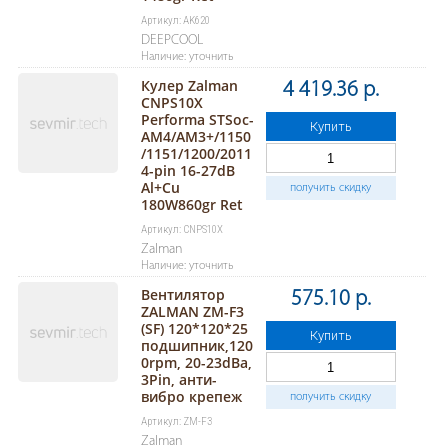
Артикул: AK620
DEEPCOOL
Наличие: уточнить
Кулер Zalman
4 419.36 р.
CNPS10X
Performa STSoc-
Купить
AM4/AM3+/1150
/1151/1200/2011
4-pin 16-27dB
Al+Cu
получить скидку
180W860gr Ret
Артикул: CNPS10X
Zalman
Наличие: уточнить
Вентилятор
575.10 р.
ZALMAN ZM-F3
(SF) 120*120*25
Купить
подшипник,120
0rpm, 20-23dBa,
3Pin, анти-
вибро крепеж
получить скидку
Артикул: ZM-F3
Zalman