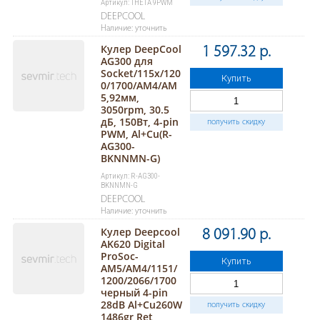
Артикул: THETA 9PWM
DEEPCOOL
Наличие: уточнить
Кулер DeepCool
1 597.32 р.
AG300 для
Socket/115x/120
Купить
0/1700/AM4/AM
5,92мм,
3050rpm, 30.5
дБ, 150Вт, 4-pin
получить скидку
PWM, Al+Cu(R-
AG300-
BKNNMN-G)
Артикул: R-AG300-
BKNNMN-G
DEEPCOOL
Наличие: уточнить
Кулер Deepcool
8 091.90 р.
AK620 Digital
ProSoc-
Купить
AM5/AM4/1151/
1200/2066/1700
черный 4-pin
28dB Al+Cu260W
получить скидку
1486gr Ret