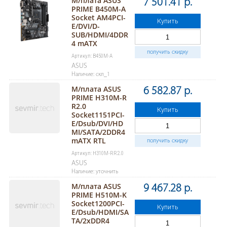
М/плата ASUS
7 501.41 р.
PRIME B450M-A
Socket AM4PCI-
Купить
E/DVI/D-
SUB/HDMI/4DDR
4 mATX
получить скидку
Артикул: B450M-A
ASUS
Наличие: скл_1
М/плата ASUS
6 582.87 р.
PRIME H310M-R
R2.0
Купить
Socket1151PCI-
E/Dsub/DVI/HD
MI/SATA/2DDR4
mATX RTL
получить скидку
Артикул: H310M-RR2.0
ASUS
Наличие: уточнить
М/плата ASUS
9 467.28 р.
PRIME H510M-K
Socket1200PCI-
Купить
E/Dsub/HDMI/SA
TA/2хDDR4