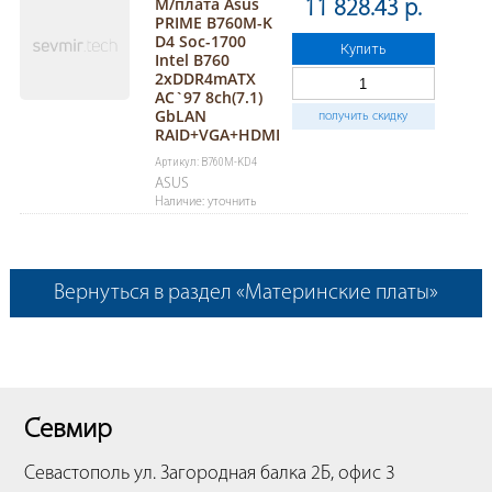
М/плата Asus
11 828.43 р.
PRIME B760M-K
D4 Soc-1700
Купить
Intel B760
2xDDR4mATX
AC`97 8ch(7.1)
GbLAN
получить скидку
RAID+VGA+HDMI
Артикул: B760M-KD4
ASUS
Наличие: уточнить
Вернуться в раздел «Материнские платы»
Севмир
Севастополь
ул. Загородная балка 2Б, офис 3