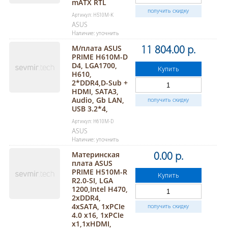
mATX RTL
получить скидку
Артикул: H510M-K
ASUS
Наличие: уточнить
М/плата ASUS
11 804.00 р.
PRIME H610M-D
D4, LGA1700,
Купить
H610,
2*DDR4,D-Sub +
HDMI, SATA3,
Audio, Gb LAN,
получить скидку
USB 3.2*4,
Артикул: H610M-D
ASUS
Наличие: уточнить
Материнская
0.00 р.
плата ASUS
PRIME H510M-R
Купить
R2.0-SI, LGA
1200,Intel H470,
2xDDR4,
4xSATA, 1xPCIe
получить скидку
4.0 x16, 1xPCIe
x1,1xHDMI,