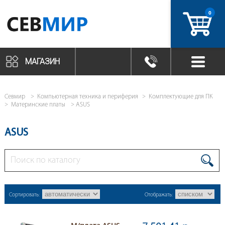
0
артикул
МАГАЗИН
Севмир
Компьютерная техника и периферия
Комплектующие для ПК
Материнские платы
ASUS
ASUS
Сортировать:
Отображать: