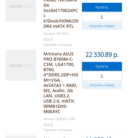
D4
Купить
Socket17002xPC
I-
E/Dsub/HDMI/2D
DR4 mATX RTL
получить скидку
Артикул: H610M-K
ASUS
Наличие: уточнить
М/плата ASUS
22 330.89 р.
PRO B760M-C-
CSM, LGA1700,
Купить
B760,
4*DDR5,2DP+HD
MI+VGA,
4xSATA3 + RAID,
получить скидку
M2, Audio, Gb
LAN, USB3.2,
USB 2.0, mATX;
90MB1DX0-
M0EAYC
Артикул: B760M-C-CSM
ASUS
Наличие: уточнить