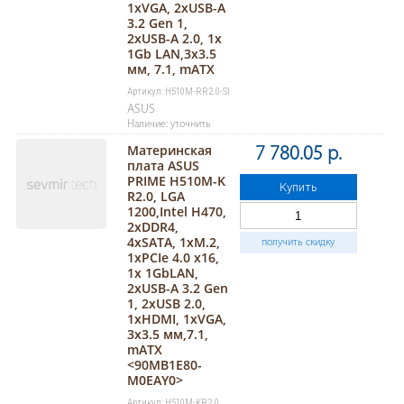
1xVGA, 2xUSB-A
3.2 Gen 1,
2xUSB-A 2.0, 1x
1Gb LAN,3x3.5
мм, 7.1, mATX
Артикул: H510M-RR2.0-SI
ASUS
Наличие: уточнить
Материнская
7 780.05 р.
плата ASUS
PRIME H510M-K
Купить
R2.0, LGA
1200,Intel H470,
2xDDR4,
4xSATA, 1xM.2,
получить скидку
1xPCIe 4.0 x16,
1x 1GbLAN,
2xUSB-A 3.2 Gen
1, 2xUSB 2.0,
1xHDMI, 1xVGA,
3x3.5 мм,7.1,
mATX
<90MB1E80-
M0EAY0>
Артикул: H510M-KR2.0