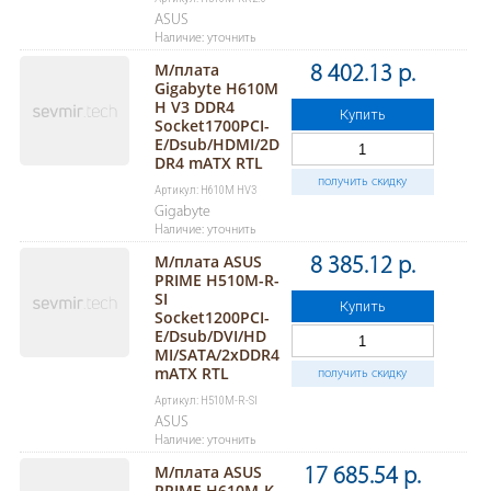
ASUS
Наличие: уточнить
М/плата
8 402.13 р.
Gigabyte H610M
H V3 DDR4
Купить
Socket1700PCI-
E/Dsub/HDMI/2D
DR4 mATX RTL
получить скидку
Артикул: H610M HV3
Gigabyte
Наличие: уточнить
М/плата ASUS
8 385.12 р.
PRIME H510M-R-
SI
Купить
Socket1200PCI-
E/Dsub/DVI/HD
MI/SATA/2хDDR4
mATX RTL
получить скидку
Артикул: H510M-R-SI
ASUS
Наличие: уточнить
М/плата ASUS
17 685.54 р.
PRIME H610M-K