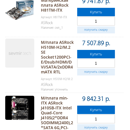
Материнская
9 741.87 р.
плата ASRock
H81TM-ITX
Купить
Артикул: H81TM-ITX
ASRock
Наличие: скл_1
получить скидку
М/плата ASRock
7 507.89 р.
H510M-H2/M.2
SE
Купить
Socket1200PCI-
E/Dsub/HDMI/D
VI/SATA/2хDDR4
mATX RTL
получить скидку
Артикул: H510M-H2/M.2
ASRock
Наличие: уточнить
М/плата min-
9 842.31 р.
ITX ASRock
J4105B-ITX Intel
Купить
Quad-Core
J4105(2*DDR4
SODIMM(2400),2
*SATA 6G,PCI-
получить скидку