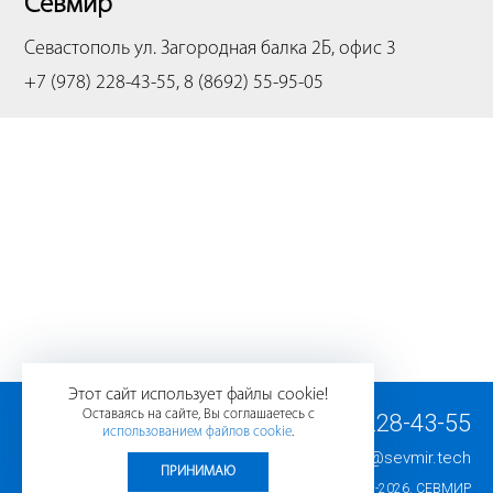
Севмир
Севастополь
ул. Загородная балка 2Б, офис 3
+7 (978) 228-43-55, 8 (8692) 55-95-05
Этот сайт использует файлы cookie!
Оставаясь на сайте, Вы соглашаетесь с
+7 (978) 228-43-55
использованием файлов cookie
.
E-mail:
info@sevmir.tech
ПРИНИМАЮ
© 2008-2026.
СЕВМИР