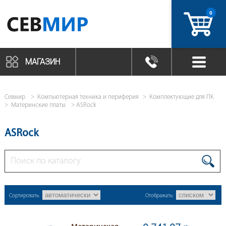
0
артикул
МАГАЗИН
Севмир
Компьютерная техника и периферия
Комплектующие для ПК
Материнские платы
ASRock
ASRock
Сортировать:
Отображать: