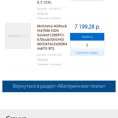
E,7.1CH,
Артикул: J4105B-ITX
ASRock
Наличие: уточнить
М/плата ASRock
7 199.28 р.
H470M-HDV
Socket1200PCI-
Купить
E/Dsub/DVI/HD
MI/SATA/2хDDR4
mATX RTL
получить скидку
Артикул: H470M-HDV
ASRock
Наличие: уточнить
Вернуться в раздел «Материнские платы»