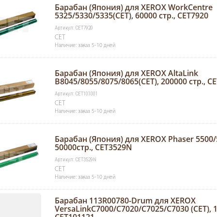
Барабан (Япония) для XEROX WorkCentre
5325/5330/5335(CET), 60000 стр., CET7920
Артикул: CET7920
CET
Наличие: заказ 5-10 дней
Барабан (Япония) для XEROX AltaLink
B8045/8055/8075/8065(CET), 200000 стр., C
Артикул: CET101001
CET
Наличие: заказ 5-10 дней
Барабан (Япония) для XEROX Phaser 5500/5
50000стр., CET3529N
Артикул: CET3529N
CET
Наличие: заказ 5-10 дней
Барабан 113R00780-Drum для XEROX
VersaLinkC7000/C7020/C7025/C7030 (CET), 1