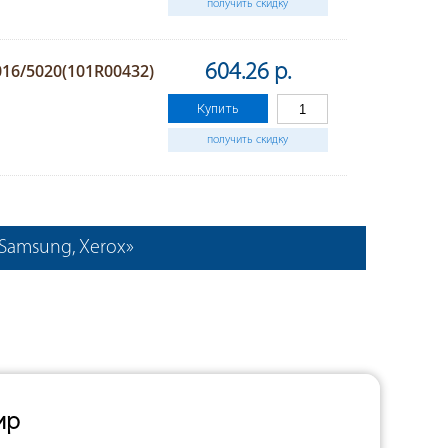
получить скидку
16/5020(101R00432)
604.26 р.
Купить
получить скидку
Samsung, Xerox»
ир