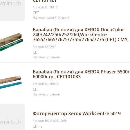
CET101121
Артикул: CET101121
CET
Наличие: заказ 5-10 дней
Барабан (Япония) для XEROX DocuColor
240/242/250/252/260,WorkCentre
7655/7665/7675/7755/7765/7775 (CET) CMY, 
Артикул: CET7937
CET
Наличие: уточнить
Барабан (Япония) для XEROX Phaser 5500/5
60000стр., CET101033
Артикул: CET101033
CET
Наличие: уточнить
Фоторецептор Xerox WorkCentre 5019
Артикул: DCRXWC5019030
China