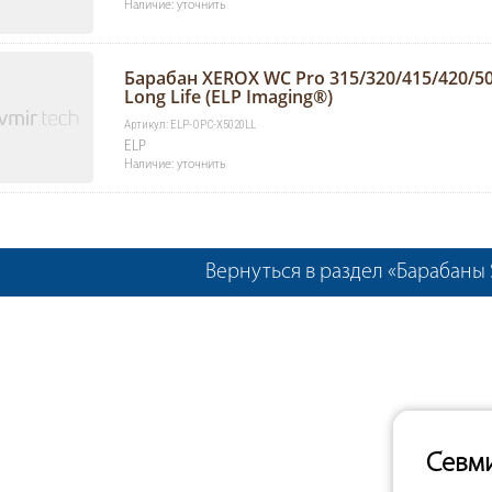
Наличие: уточнить
Барабан XEROX WC Pro 315/320/415/420/50
Long Life (ELP Imaging®)
Артикул: ELP-OPC-X5020LL
ELP
Наличие: уточнить
Вернуться в раздел «Барабаны 
Севм