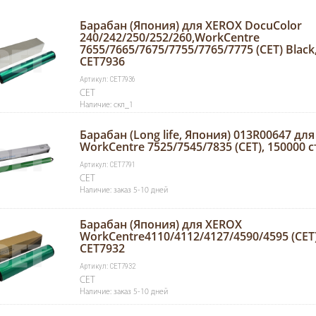
Барабан (Япония) для XEROX DocuColor
240/242/250/252/260,WorkCentre
7655/7665/7675/7755/7765/7775 (CET) Black,
CET7936
Артикул: CET7936
CET
Наличие: скл_1
Барабан (Long life, Япония) 013R00647 дл
WorkCentre 7525/7545/7835 (CET), 150000 с
Артикул: CET7791
CET
Наличие: заказ 5-10 дней
Барабан (Япония) для XEROX
WorkCentre4110/4112/4127/4590/4595 (CET),
CET7932
Артикул: CET7932
CET
Наличие: заказ 5-10 дней