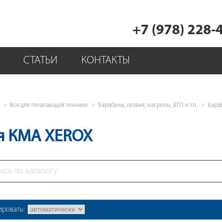
+7 (978) 228-
СТАТЬИ
КОНТАКТЫ
Все для печатающей техники
Барабаны, лезвия, магролы, ВПЗ и т.п.
Бара
я КМА XEROX
ировать: