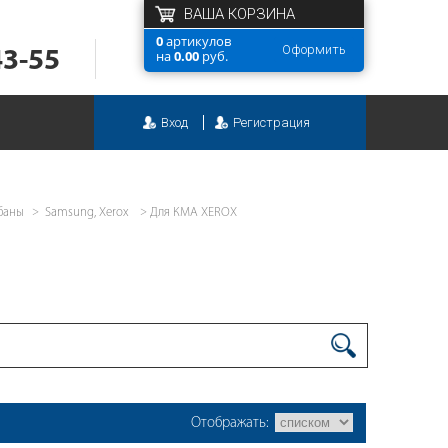
ВАША КОРЗИНА
0
артикулов
Оформить
43-55
на
0.00
руб.
Вход
Регистрация
баны
Samsung, Xerox
Для КМА XEROX
Отображать: