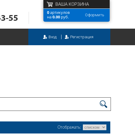
ВАША КОРЗИНА
0
артикулов
Оформить
43-55
на
0.00
руб.
Вход
Регистрация
Отображать: