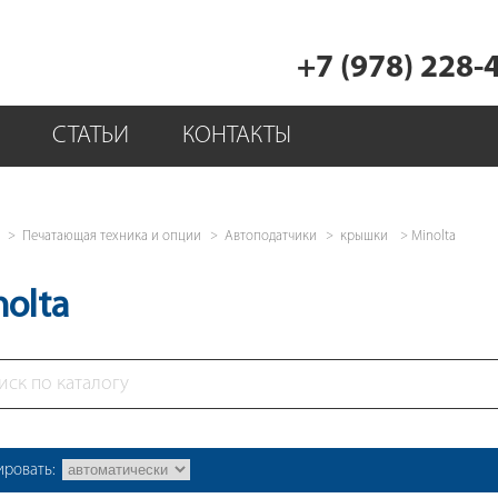
+7 (978) 228-
СТАТЬИ
КОНТАКТЫ
Печатающая техника и опции
Автоподатчики
крышки
Minolta
nolta
ировать: