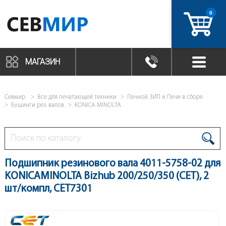
0
артикул
МАГАЗИН
Севмир
Все для печатающей техники
Печной ЗИП и Печи в сборе
Бушинги рез. валов
KONICA MINOLTA
Подшипник резинового вала 4011-5758-02 для
KONICAMINOLTA Bizhub 200/250/350 (CET), 2
шт/компл, CET7301