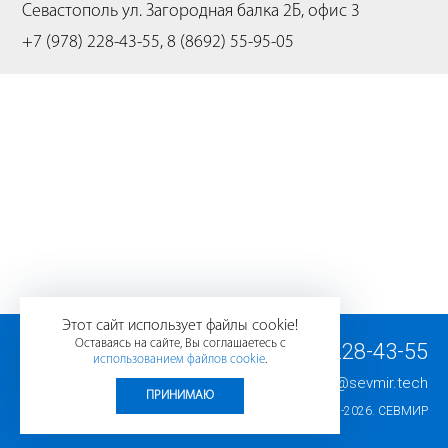
Севастополь
ул. Загородная балка 2Б, офис 3
+7 (978) 228-43-55, 8 (8692) 55-95-05
Этот сайт использует файлы cookie!
Оставаясь на сайте, Вы соглашаетесь с
+7 (978) 228-43-55
использованием файлов cookie
.
E-mail:
info@sevmir.tech
ПРИНИМАЮ
© 2008-2026.
СЕВМИР