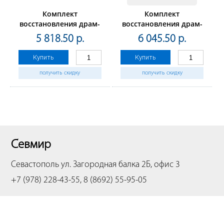
Комплект
Комплект
восстановления драм-
восстановления драм-
юнита C-EXV53 для
юнита C-EXV49 для
5 818.50 р.
6 045.50 р.
CANON iRADVANCE
CANON iRADVANCE
4525i/4535i/4545i/4551i
C3325i/3330i/3320/3320L/3320i
Купить
Купить
(CET), 150000
(CET) CMYK, 120000стр.,
стр.,CET501007
CET5279U
получить скидку
получить скидку
Севмир
Севастополь
ул. Загородная балка 2Б, офис 3
+7 (978) 228-43-55, 8 (8692) 55-95-05