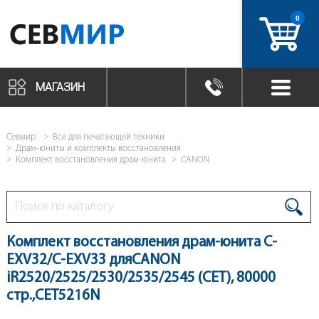
0
артикул
МАГАЗИН
Севмир
Все для печатающей техники
Драм-юниты и комплекты восстановления
Комплект восстановления драм-юнита
CANON
Комплект восстановления драм-юнита C-
EXV32/C-EXV33 дляCANON
iR2520/2525/2530/2535/2545 (CET), 80000
стр.,CET5216N