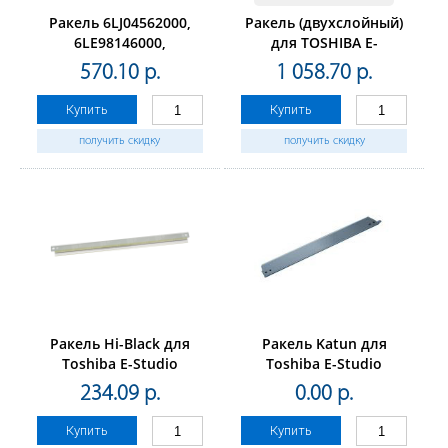
Ракель 6LJ04562000,
Ракель (двухслойный)
6LE98146000,
для TOSHIBA E-
6LE94750000 дляTOSHIBA
Studio3015AC/3515AC,/4515AC
570.10 р.
1 058.70 р.
E-Studio
(CET), CET281114
2040C/2540C/3040C/3540C/4540C
Купить
Купить
(CET),CET7418
получить скидку
получить скидку
Ракель Hi-Black для
Ракель Katun для
Toshiba E-Studio
Toshiba E-Studio
163/230/280
163/203/230L/232
234.09 р.
0.00 р.
(BL2320D)
Купить
Купить