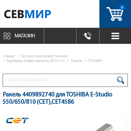
0
артикул
МАГАЗИН
Севмир
Все для печатающей техники
Барабаны, лезвия, магролы, ВПЗ и т.п.
Ракели
TOSHIBA
Ракель 4409892740 для TOSHIBA E-Studio
550/650/810 (CET),CET4586