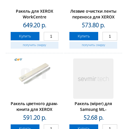
Ракель для XEROX
Лезвие очистки ленты
WorkCentre
переноса для XEROX
4110/4112/4127/4590/4595(CET),
WorkCentre7525/7530/7535/75
649.20 р.
573.80 р.
CET7931
(CET), CET281021
Купить
Купить
получить скидку
получить скидку
Ракель цветного драм-
Ракель (wiper) для
юнита для XEROX
Samsung ML-
WorkCentre7655/7665/7675/7755/7765/7775
3310/3710/Xerox WC
591.20 р.
52.68 р.
(CET), CET7968
3315/3325
Купить
Купить