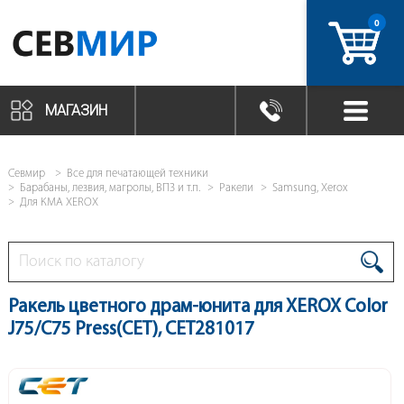
0
артикул
МАГАЗИН
Севмир
Все для печатающей техники
Барабаны, лезвия, магролы, ВПЗ и т.п.
Ракели
Samsung, Xerox
Для КМА XEROX
Ракель цветного драм-юнита для XEROX Color
J75/C75 Press(CET), CET281017