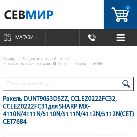
0
артикул
МАГАЗИН
Севмир
Все для печатающей техники
Барабаны, лезвия, магролы, ВПЗ и т.п.
Ракели
SHARP
Ракель DUNT9053DSZZ, CCLEZ0222FC32,
CCLEZ0222FC31для SHARP MX-
4110N/4111N/5110N/5111N/4112N/5112N(CET),
CET7684