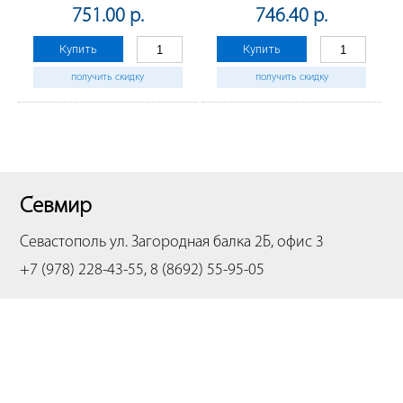
2300N/2700N/3500N/3501N/4500N/4501N
4100N/4101N/5001N/3100N
751.00 р.
746.40 р.
(CET), CET7683
(CET), CET281012
Купить
Купить
получить скидку
получить скидку
Севмир
Севастополь
ул. Загородная балка 2Б, офис 3
+7 (978) 228-43-55, 8 (8692) 55-95-05