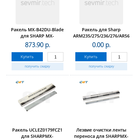
Ракель MX-B42DU-Blade
Ракель для Sharp
для SHARP MX-
ARM235/275/236/276/AR5625/
B427W/B427PW,XEROX
873.90 р.
0.00 р.
B305/B310/B315 (CET),
CET281091
Купить
Купить
получить скидку
получить скидку
Ракель UCLEZ0179FCZ1
Лезвие очистки ленты
для SHARPMX-
переноса для SHARPMX-