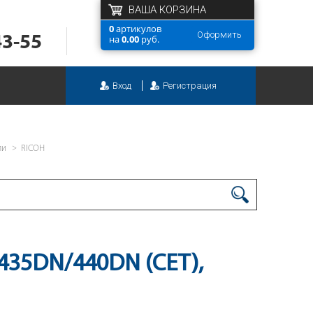
ВАША КОРЗИНА
0
артикулов
Оформить
43-55
на
0.00
руб.
Вход
Регистрация
ли
RICOH
435DN/440DN (CET),