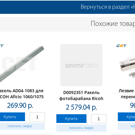
Вернуться в раздел «
Похожие това
акель AD04-1083 для
Лезвие
D0092351 Ракель
ICOH Aficio 1060/1075
перен
фотобарабана Ricoh
(CET), CET4615
AficioSP
Aficio
269.90 р.
9
2 579.04 р.
(CET
MP4000/4001/4002/5000/5001/5002
(O)
Купить
Купи
Купить
получить скидку
по
получить скидку