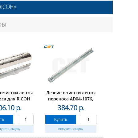
RICOH»
ры
 очистки ленты
Лезвие очистки ленты
оса для RICOH
переноса AD04-1076,
C430DN/431DN/MPC300/400
AD04-1126,AD04-1126,
06.10 р.
384.70 р.
), CET281015
AD04-1076 для RICOH
Aficio 1060/1075
ть
Купить
(CET),CET4675
лучить скидку
получить скидку