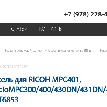
+7 (978) 228-
СТАТЬИ
КОНТАКТЫ
Все для печатающей техники
Барабаны, лезвия, магролы, ВПЗ и т.п.
Раке
кель для RICOH MPC401,
icioMPC300/400/430DN/431DN/
T6853