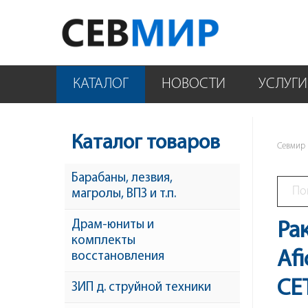
КАТАЛОГ
НОВОСТИ
УСЛУГИ
Каталог товаров
Севмир
Барабаны, лезвия,
магролы, ВПЗ и т.п.
Драм-юниты и
Ра
комплекты
Af
восстановления
CE
ЗИП д. струйной техники