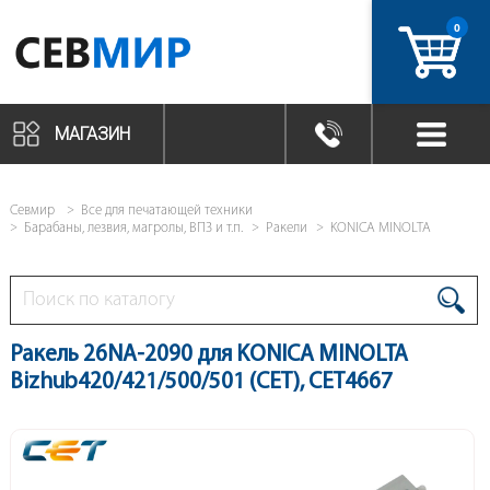
0
артикул
МАГАЗИН
Севмир
Все для печатающей техники
Барабаны, лезвия, магролы, ВПЗ и т.п.
Ракели
KONICA MINOLTA
Ракель 26NA-2090 для KONICA MINOLTA
Bizhub420/421/500/501 (CET), CET4667