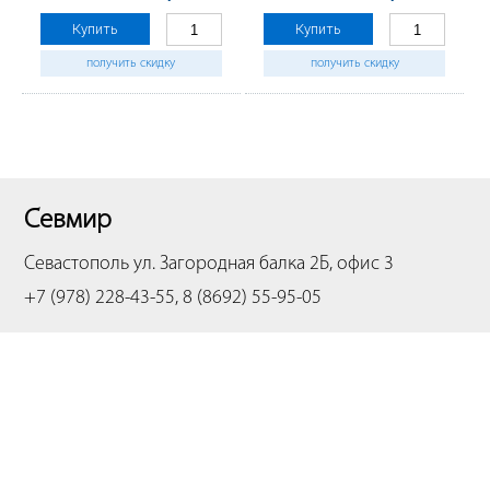
300000 стр., CET281111
CMY, 300000 стр.,
Купить
Купить
CET281092
получить скидку
получить скидку
Севмир
Севастополь
ул. Загородная балка 2Б, офис 3
+7 (978) 228-43-55, 8 (8692) 55-95-05