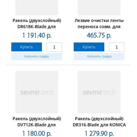
Ракель (двухслойный)
Лезвие очистки ленты
DR618K-Blade для
переноса совм. для
KONICA MINOLTAbizhub
Konica MinoltaBizhub
1 191.40 р.
465.75 р.
450i/C450i/C550i/C650i
C220/C280/C360
(CET) Black, 260000
Купить
Купить
стр.,CET281067
получить скидку
получить скидку
Ракель (двухслойный)
Ракель (двухслойный)
DV712K-Blade для
DR316-Blade для KONICA
KONICA MINOLTABizhub
MINOLTABizhub
1 180.00 р.
1 279.90 р.
C659/C759 (CET) Black,
C250i/C300i/C360i (CET)