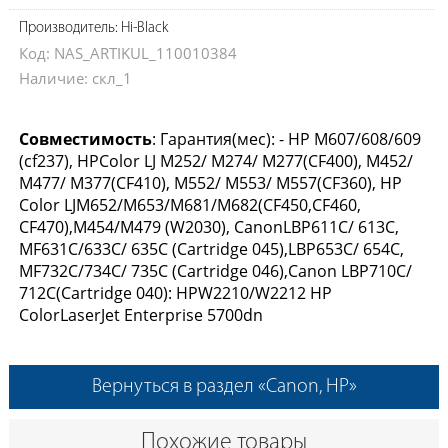
Производитель: Hi-Black
Код: NAS_ARTIKUL_110010384
Наличие: скл_1
Совместимость
: Гарантия(мес): - HP M607/608/609
(cf237), HPColor LJ M252/ M274/ M277(CF400), M452/
M477/ M377(CF410), M552/ M553/ M557(CF360), HP
Color LJM652/M653/M681/M682(CF450,CF460,
CF470),M454/M479 (W2030), CanonLBP611C/ 613C,
MF631C/633C/ 635C (Cartridge 045),LBP653C/ 654C,
MF732C/734C/ 735C (Cartridge 046),Canon LBP710C/
712C(Cartridge 040): HPW2210/W2212 HP
ColorLaserJet Enterprise 5700dn
Вернуться в раздел «Canon, HP»
Похожие товары