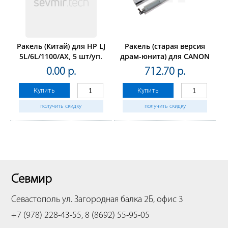
Ракель (Китай) для HP LJ
Ракель (старая версия
5L/6L/1100/AX, 5 шт/уп.
драм-юнита) для CANON
iR
0.00 р.
712.70 р.
ADVANCEC5030/C5035/C5045/C5
(CET),CET8333
Купить
Купить
получить скидку
получить скидку
Севмир
Севастополь
ул. Загородная балка 2Б, офис 3
+7 (978) 228-43-55, 8 (8692) 55-95-05