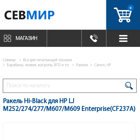
0
артикул
МАГАЗИН
Севмир
Все для печатающей техники
Барабаны, лезвия, магролы, ВПЗ и т.п.
Ракели
Canon, HP
Ракель Hi-Black для HP LJ
M252/274/277/M607/M609 Enterprise(CF237A)