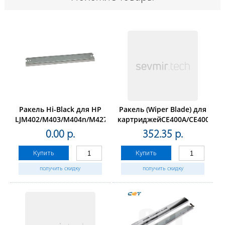
Ракель Hi-Black для HP
Ракель (Wiper Blade) для
LJM402/M403/M404n/M427/M506/M527/M428dw
картриджейCE400A/CE400X/CE4
(ELP Imaging®) 10штук
0.00 р.
352.35 р.
(цена за упаковку)
Купить
Купить
получить скидку
получить скидку