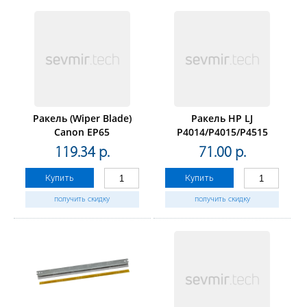
Ракель (Wiper Blade)
Ракель HP LJ
Canon EP65
P4014/P4015/P4515
iR1600/1610/2016/2018/2020/2022/2025/2030
(LP168) Булат r-
119.34 р.
71.00 р.
(ELP Imaging®)
Line(AGHPLJ4014090-1)
Купить
Купить
получить скидку
получить скидку