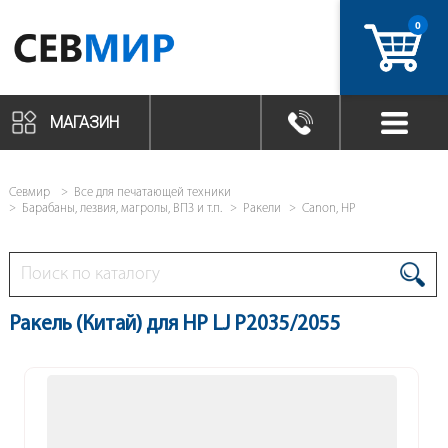
0
артикул
МАГАЗИН
Севмир
Все для печатающей техники
Барабаны, лезвия, магролы, ВПЗ и т.п.
Ракели
Canon, HP
Ракель (Китай) для HP LJ P2035/2055