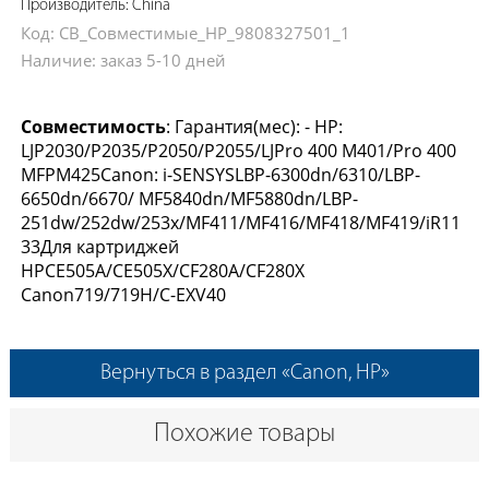
Производитель: China
Код: CB_Совместимые_HP_9808327501_1
Наличие: заказ 5-10 дней
Совместимость
: Гарантия(мес): - HP:
LJP2030/P2035/P2050/P2055/LJPro 400 M401/Pro 400
MFPM425Canon: i-SENSYSLBP-6300dn/6310/LBP-
6650dn/6670/ MF5840dn/MF5880dn/LBP-
251dw/252dw/253x/MF411/MF416/MF418/MF419/iR11
33Для картриджей
HPCE505A/CE505X/CF280A/CF280X
Canon719/719H/C-EXV40
Вернуться в раздел «Canon, HP»
Похожие товары