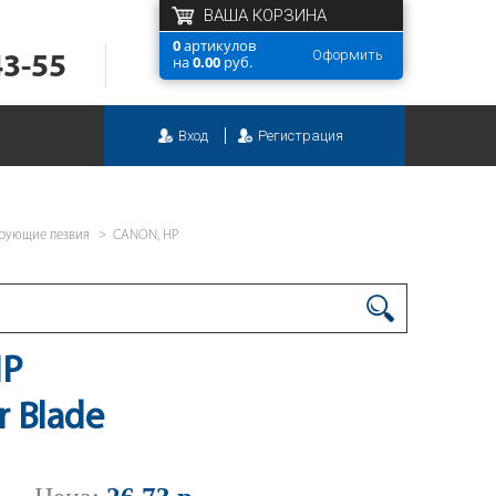
ВАША КОРЗИНА
0
артикулов
Оформить
43-55
на
0.00
руб.
Вход
Регистрация
рующие лезвия
CANON, HP
HP
r Blade