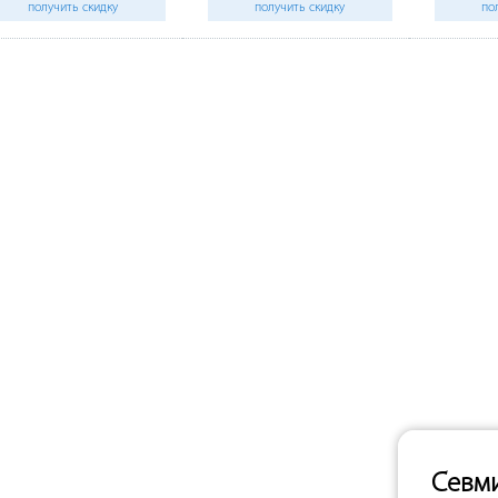
получить скидку
получить скидку
по
Севм