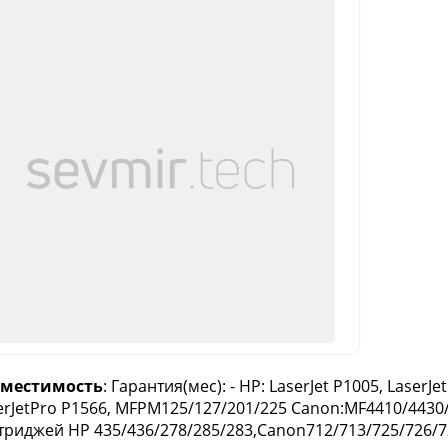
вместимость
: Гарантия(мес): - HP: LaserJet P1005, LaserJe
erJetPro P1566, MFPM125/127/201/225 Canon:MF4410/4430/
триджей HP 435/436/278/285/283,Canon712/713/725/726/7