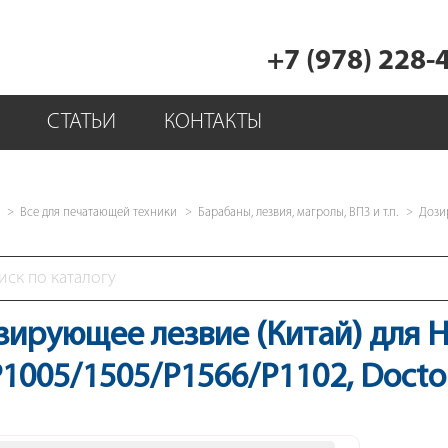
+7 (978) 228-
СТАТЬИ
КОНТАКТЫ
Все для печатающей техники
Барабаны, лезвия, магролы, ВПЗ и т.п.
Дози
зирующее лезвие (Китай) для 
P1005/1505/P1566/P1102, Docto