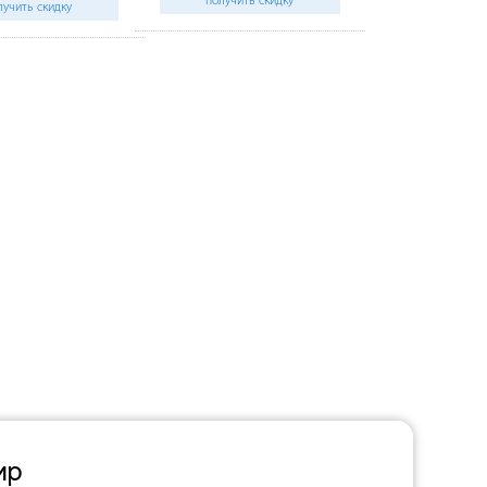
получить скидку
лучить скидку
ир