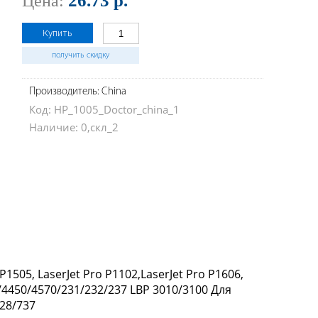
26.73 р.
Цена:
Купить
получить скидку
Производитель: China
Код: HP_1005_Doctor_china_1
Наличие: 0,скл_2
tP1505, LaserJet Pro P1102,LaserJet Pro P1606,
4450/4570/231/232/237 LBP 3010/3100 Для
28/737