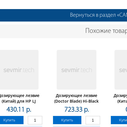
Вернуться в раздел «C
Похожие това
Дозирующее лезвие
Дозирующее лезвие
Дозир
(Китай) для HP LJ
(Doctor Blade) Hi-Black
(Кит
/6L/1100/AX, 10шт/уп.
для HP
M10
430.11 р.
723.33 р.
LJP1005/1505/P1102/M125/M201
CanonCF
с упл., 20 шт/упак
совм. к
Купить
Купить
Купи