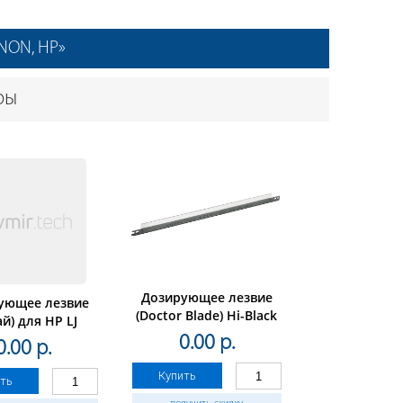
ANON, HP»
ры
Дозирующее лезвие
ующее лезвие
(Doctor Blade) Hi-Black
ай) для HP LJ
для HP LJ1010/1020/3015,
2/M104/M106
0.00 р.
0.00 р.
с уплотнителем
218/CF230, для
артриджа 10 шт/
Купить
ть
уп