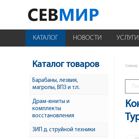
КАТАЛОГ
НОВОСТИ
УСЛУГИ
Каталог товаров
Севмир
Барабаны, лезвия,
магролы, ВПЗ и т.п.
Драм-юниты и
Ко
комплекты
Ty
восстановления
ЗИП д. струйной техники