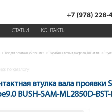
+7 (978) 228-
СТАТЬИ
КОНТАКТЫ
Все для печатающей техники
Барабаны, лезвия, магролы, ВПЗ и т.п.
Втул
нтактная втулка вала проявки 
pe9.0 BUSH-SAM-ML2850D-BST-