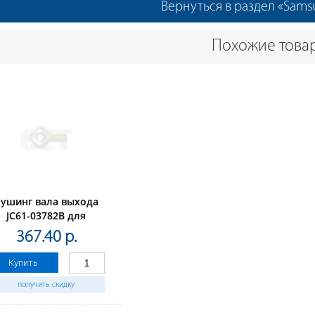
Вернуться в раздел «Sams
Похожие това
Бушинг вала выхода
JC61-03782B для
SAMSUNGSL-
367.40 р.
820/M2830/M2870/M2880
(CET), DGP0671
Купить
получить скидку