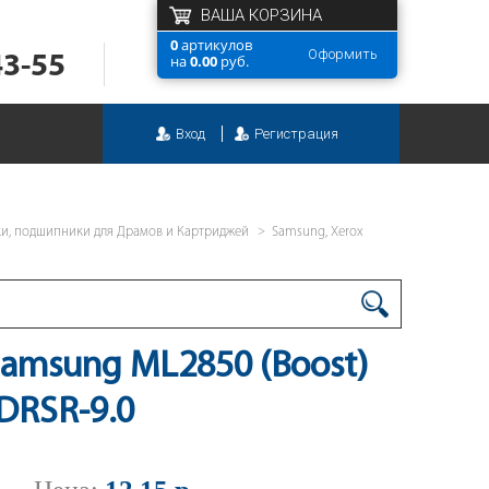
ВАША КОРЗИНА
0
артикулов
Оформить
43-55
на
0.00
руб.
Вход
Регистрация
ки, подшипники для Драмов и Картриджей
Samsung, Xerox
Samsung ML2850 (Boost)
DRSR-9.0