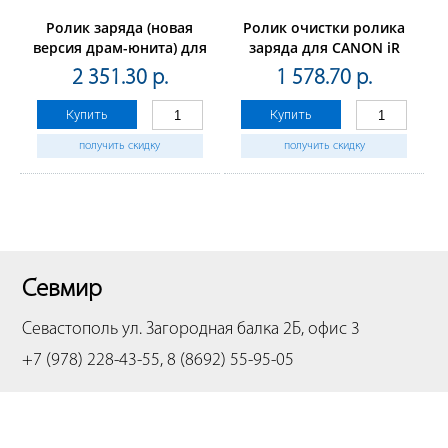
Ролик заряда (новая
Ролик очистки ролика
версия драм-юнита) для
заряда для CANON iR
CANON
ADVANCEC7565i/7570i/7580i,
2 351.30 р.
1 578.70 р.
iRADVANCEC5030/C5035/C5045/C5051/C5235/C5240/C5250/C5
imagePRESS C700/C800
(CET),CET5249
(CET), CET241024
Купить
Купить
получить скидку
получить скидку
Севмир
Севастополь
ул. Загородная балка 2Б, офис 3
+7 (978) 228-43-55, 8 (8692) 55-95-05