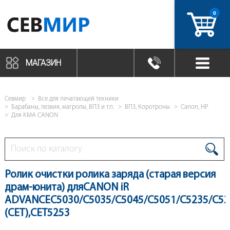
0
артикул
МАГАЗИН
Севмир
Все для печатающей техники
Барабаны, лезвия, магролы, ВПЗ и т.п.
ВПЗ, Коротроны
Canon, HP
Для КМА CANON
Ролик очистки ролика заряда (старая версия
драм-юнита) дляCANON iR
ADVANCEC5030/C5035/C5045/C5051/C5235/C52
(CET),CET5253