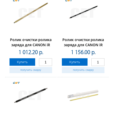
Ролик очистки ролика
Ролик очистки ролика
заряда для CANON iR
заряда для CANON iR
ADVANCEC3325i/C3330i/C3320/C3320L/C3320i/C5030/C5035
ADVANCE4525i/4535i/4545i/455
1 012.20 р.
1 156.00 р.
(CET),CET5254
(CET), CET7489
Купить
Купить
получить скидку
получить скидку