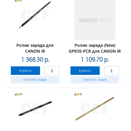
Ролик заряда для
Ролик заряда (New)
CANON iR
GPR35-PCR для CANON iR
ADVANCEC3325i/C3330i/C3320/C3320L/C3320i
ADVANCE4025/4035/4225/4245
1 368.30 р.
1 109.70 р.
(CET), CET5227
(CET), CET251019
Купить
Купить
получить скидку
получить скидку