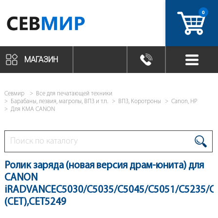
0
артикул
МАГАЗИН
Севмир
Все для печатающей техники
Барабаны, лезвия, магролы, ВПЗ и т.п.
ВПЗ, Коротроны
Canon, HP
Для КМА CANON
Ролик заряда (новая версия драм-юнита) для
CANON
iRADVANCEC5030/C5035/C5045/C5051/C5235/C
(CET),CET5249