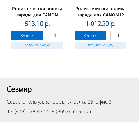
Ролик очистки ролика
Ролик очистки ролика
заряда для CANON
заряда для CANON iR
iR1730/1740/1750/iRADVANCE
ADVANCEC3325i/C3330i/C3320/
513.10 р.
1 012.20 р.
400/500 (CET), CET5161
(CET),CET5254
Купить
Купить
получить скидку
получить скидку
Севмир
Севастополь
ул. Загородная балка 2Б, офис 3
+7 (978) 228-43-55, 8 (8692) 55-95-05