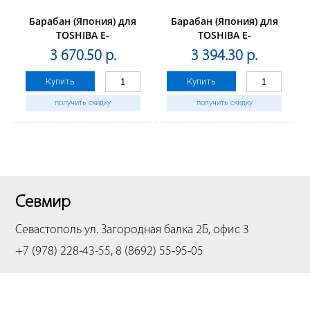
Барабан (Япония) для
Барабан (Япония) для
TOSHIBA E-
TOSHIBA E-
Studio2020C/2330C/2500c/2820C/2830C/3500C/3510C/3520C/
Studio2040C/2540C/3040C/354
3 670.50 р.
3 394.30 р.
(CET), 70000 стр., CET7422
(CET), 60000 стр., CET7415
Купить
Купить
получить скидку
получить скидку
Севмир
Севастополь
ул. Загородная балка 2Б, офис 3
+7 (978) 228-43-55, 8 (8692) 55-95-05