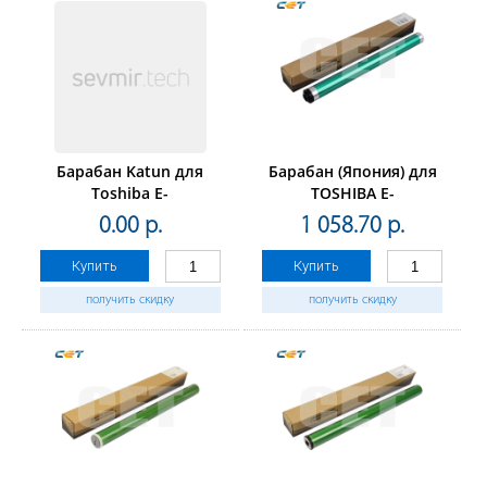
Барабан Katun для
Барабан (Япония) для
Toshiba E-
TOSHIBA E-
Studio16/20/25/160/163/165/166/167
Studio205/255/305/355/455/206
0.00 р.
1 058.70 р.
(OD-1600)
(CET), 50000стр., CET6534
Купить
Купить
получить скидку
получить скидку