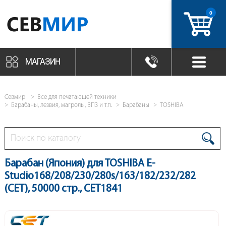
0
артикул
МАГАЗИН
Севмир
Все для печатающей техники
Барабаны, лезвия, магролы, ВПЗ и т.п.
Барабаны
TOSHIBA
Барабан (Япония) для TOSHIBA E-
Studio168/208/230/280s/163/182/232/282
(CET), 50000 стр., CET1841